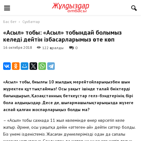
Бас бет
Сұхбаттар
«Асыл» тобы: «Асыл» тобындай болғымыз
келеді дейтін ізбасарларымыз өте көп
16 октября 2018
122 қаралды
0
«Асыл» тобы, биылғы 10 жылдық мерейтойларыңызбен шын
жүректен құттықтаймыз! Осы уақыт ішінде талай биіктерді
бағындырып, Қазақстанның беткеұстар гелз-бэндтерінің бірі
бола алдыңыздар. Десе де, шығармашылықтарыңызда жүзеге
аспай қалған жоспарларыңыз болды ма?
– «Асыл» тобы сахнада 11 жыл көлемінде өнер көрсетіп келе
жатыр. Әрине, осы уақытқа дейін «әттеген-ай» дейтін сәттер болды.
Біз үнемі ізденістеміз. Жасаған дүниелерімізді одан да сапалы