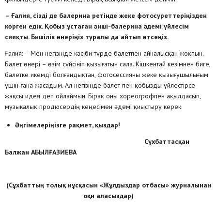
– Ғалия, сізді де балерина ретінде жеке фотосуреттеріңізден
көрген едік. Қобыз ұстаған әнші-балерина әдемі үйлесім
сияқты. Бишілік өнеріңіз туралы да айтып өтсеңіз.
Ғалия: – Мен негізінде кәсіби түрде балетпен айналысқан жоқпын.
Балет өнері – өзім сүйсініп қызығатын сала. Кішкентай кезімнен биге,
балетке икемді болғандықтан, фотосессияны жеке қызығушылығым
үшін ғана жасадым. Ал негізінде балет пен қобызды үйлестірсе
жақсы идея деп ойлаймын. Бірақ оны хореогрофпен ақылдасып,
музыкалық продюсердің кеңесімен әдемі қиыстыру керек.
Әңгімелеріңізге рақмет, қыздар!
Сұхбаттасқан
Балжан АБЫЛҒАЗИЕВА
(Сұхбаттың толық нұсқасын «Жұлдыздар отбасы» журналынан
оқи аласыздар)