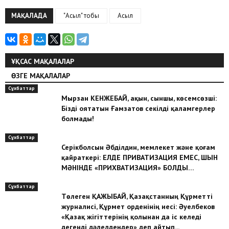
МАҚАЛАДА
"Асыл" тобы
Асыл
ҰҚСАС МАҚАЛАЛАР
ӨЗГЕ МАҚАЛАЛАР
Сұхбаттар
Мырзан КЕНЖЕБАЙ, ақын, сыншы, көсемсөзші:
Бізді оятатын Ғамзатов секілді қаламгерлер
болмады!
Сұхбаттар
Серікболсын Әбділдин, мемлекет және қоғам
қайраткері: ЕЛДЕ ПРИВАТИЗАЦИЯ ЕМЕС, ШЫН
МӘНІНДЕ «ПРИХВАТИЗАЦИЯ» БОЛДЫ…
Сұхбаттар
Төлеген ҚАЖЫБАЙ, Қазақстанның Құрметті
журналисі, Құрмет орденінің иесі: Әуелбеков
«Қазақ жігіттерінің қолынан да іс келеді
дегенді дәлелдеңдер» деп айтып...