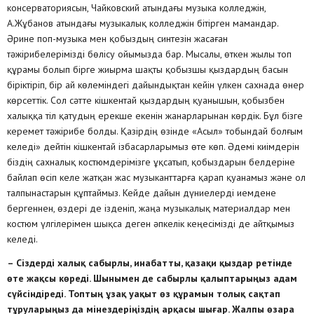
консерваториясын, Чайковский атындағы музыка колледжін,
А.Жұбанов атындағы музыкалық колледжін бітірген мамандар.
Әрине поп-музыка мен қобыздың синтезін жасаған
тәжірибелерімізді бөлісу ойымызда бар. Мысалы, өткен жылы топ
құрамы болып бірге жиырма шақты қобызшы қыздардың басын
біріктіріп, бір ай көлеміндегі дайындықтан кейін үлкен сахнада өнер
көрсеттік. Сол сәтте кішкентай қыздардың қуанышын, қобызбен
халыққа тіл қатудың ерекше екенін жанарларынан көрдік. Бұл бізге
керемет тәжірибе болды. Қазірдің өзінде «Асыл» тобындай болғым
келеді» дейтін кішкентай ізбасарларымыз өте көп. Әдемі киімдерін
біздің сахналық костюмдерімізге ұқсатып, қобыздарын белдеріне
байлап өсіп келе жатқан жас музыканттарға қарап қуанамыз және ол
талпынастарын құптаймыз. Кейде дайын дүниелерді иемдене
бергеннен, өздері де ізденіп, жаңа музыкалық материалдар мен
костюм үлгілерімен шықса деген әпкелік кеңесімізді де айтқымыз
келеді.
– Сіздерді халық сабырлы, инабатты, қазақи қыздар ретінде
өте жақсы көреді. Шынымен де сабырлы қалыптарыңыз адам
сүйсіндіреді. Топтың ұзақ уақыт өз құрамын толық сақтап
тұруларыңыз да мінездеріңіздің арқасы шығар. Жалпы өзара