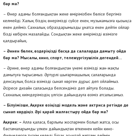
бар ма?
– Өнер адамы болғандықтан жеке өмірімізбен бөлісе бергіміз
келмейді. Халық біздің өнерімізді сүйсе екен, музыкамызға қызықса
екен дейміз. Сахналық образдарымызды ұнатса екен дейтін ойлар
бізді көбірек мазалайды. Сондықтан жеке өмірімізді өзімізге
қалдырайық.
– Әннен бөлек, өздеріңізді басқа да салаларда дамыту ойда
бар ма? Мысалы, кино, спорт, тележүргізушілік дегендей…
– Әрине, өнер адамы болғандықтан үнемі өзімізді жан-жақты
дамытуға тырысамыз. Әртүрлі шығармашылық салаларында
денсаулық болса өзімізді сынап көрген дұрыс деп ойлаймыз.
Әсіресе дизайн саласында белсендіміз деп айтуға болады.
Сахналық киімдеріміздің үлгісін дайындауға өзіміз атсалысамыз.
– Білуімізше, Ақерке өзіңізді модель және актриса ретінде де
сынап көрдіңіз. Әрі қарай жалғастыру ойда бар ма?
Ақерке: –
Алла қаласа, барлығы жоспармен болып жатса, осы
бастамаларымды үлкен дайындықтан өткеннен кейін кино-
фильмдерге түскім келеді. Бірақ асықпай жетсем деймін.