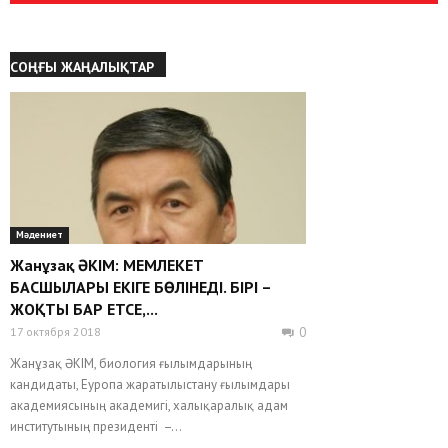
СОҢҒЫ ЖАҢАЛЫҚТАР
Мәдениет
Жанұзақ ӘКІМ: МЕМЛЕКЕТ
БАСШЫЛАРЫ ЕКІГЕ БӨЛІНЕДІ. БІРІ –
ЖОҚТЫ БАР ЕТСЕ,...
17 октября 2018
0
Жанұзақ ӘКІМ, биология ғылымдарының
кандидаты, Еуропа жаратылыстану ғылымдары
академиясының академигі, халықаралық адам
институтының президенті –...