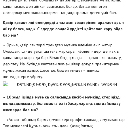
жасауға ұмтыламыз. Сондықтан да жетер шыңымызға жетіп, толық
қалыптастық деп айтқан асығыстық болар. Әлі де көптеген
жоспарлар мен жаңалықтармен таңғалдырамыз деген үміт бар.
Қазір қазақтілді өлеңдерді ағылшын сөздерімен араластырып
айту белең алды. Сіздерде сондай үрдісті қайталап көру ойда
бар ма?
– Әрине, қазір сан түрлі трендтер музыка әлеміне еніп жатыр.
Олардың ішінде уақытша ғана жарқырап көрінетіндері де, нақты
қалыптасқандары да бар. Бірақ біздің мақсат – қазақ тілін дамыту,
дәріптеу. Иә, бүгінде көптеген поп-әншілер әртүрлі трендтермен
жұмыс жасап жатыр. Десе де, біздегі міндет – тілімізді
шетелдіктерге үйрету.
– 10 жыл ішінде музыка саласында кәсіби мүмкіндіктеріңізді
шыңдадыңыздар. Болашақта өз ізбасарларыңызды дайындау
жоспарда бар ма?
– «Асыл» тобының барлық мүшелері профессионалды музыканттар.
Топ мүшелері Құрманғазы атындағы Қазақ Ұлттық