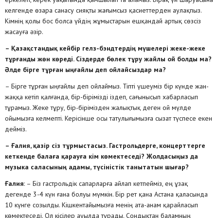
келгенде өзара санасу сияқты жағымсыз қасиеттерден аулақпыз.
Кімнің қолы бос болса үйдің жұмыстарын ешқандай артық сөзсіз
жасауға әзір.
– Қазақстандық кейбір гелз-бэндтердің мүшелері жеке-жеке
тұрғанды жөн көреді. Сіздерде бөлек тұру жайлы ой болды ма?
Әлде бірге тұрған ыңғайлы деп ойлайсыздар ма?
– Бірге тұрған ыңғайлы деп ойлаймыз. Тіпті үшеуміз бір күнде жан-
жаққа кетіп қалғанда, бір-бірімізді іздеп, сағынысып хабарласып
тұрамыз. Жеке тұру, бір-бірімізден жалықтық деген ой мүлде
ойымызға келмепті. Керісінше осы татулығымызға сызат түспесе екен
дейміз.
– Ғалия, қазір сіз тұрмыстасыз. Гастрольдерге, концерттерге
кеткенде балаға қарауға кім көмектеседі? Жолдасыңыз да
музыка саласының адамы, түсіністік танытатын шығар?
Ғалия
: – Біз гастрольдік сапарларға айлап кетпейміз, ең ұзақ
дегенде 3-4 күн ғана болуы мүмкін. Бір рет қана Астана қаласында
10 күнге созылды. Кішкентайымызға менің ата-анам қарайласып
көмектеседі. Ол кісілер ауылда тұрады. Сондықтан баламның