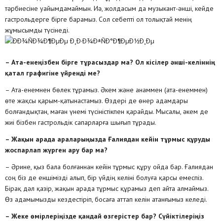
тәрбиесіне уайымдамаймын. Иә, жолдасым да музыкант-әнші, кейде
гастрольдерге бірге барамыз. Сол себепті ол толықтай менің
жұмысымды түсінеді.
– Ата-енеңізбен бірге тұрасыздар ма? Ол кісілер әнші-келіннің
қатал графигіне үйренді ме?
– Ата-енемнен бөлек тұрамыз. Әкем және анаммен (ата-енеммен)
өте жақсы қарым-қатынастамыз. Өздері де өнер адамдары
болғандықтан, маған үнемі түсіністікпен қарайды. Мысалы, әкем де
жиі бізбен гастрольдік сапарларға шығып тұрады.
– Жақын арада араларыңызда Ғалиядан кейін тұрмыс құруды
жоспарлап жүрген ару бар ма?
– Әрине, қыз бала болғаннан кейін тұрмыс құру ойда бар. Ғалиядан
соң біз де еншімізді алып, бір үйдің келіні болуға қарсы емеспіз.
Бірақ дәл қазір, жақын арада тұрмыс құрамыз деп айта алмаймыз.
Өз адамымызды кездестіріп, босаға аттап келін атанғымыз келеді.
– Жеке өмірлеріңізде қандай өзгерістер бар? Сүйіктілеріңіз