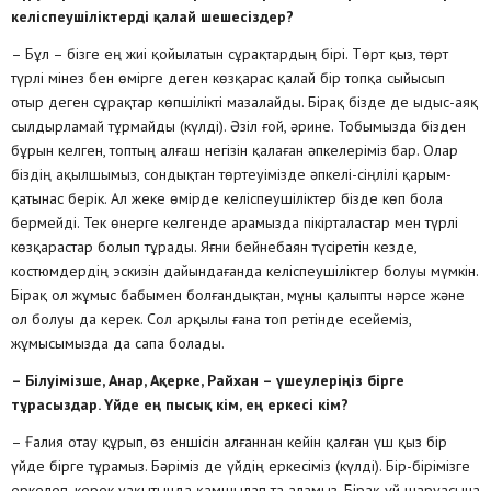
келіспеушіліктерді қалай шешесіздер?
– Бұл – бізге ең жиі қойылатын сұрақтардың бірі. Төрт қыз, төрт
түрлі мінез бен өмірге деген көзқарас қалай бір топқа сыйысып
отыр деген сұрақтар көпшілікті мазалайды. Бірақ бізде де ыдыс-аяқ
сылдырламай тұрмайды (күлді). Әзіл ғой, әрине. Тобымызда бізден
бұрын келген, топтың алғаш негізін қалаған әпкелеріміз бар. Олар
біздің ақылшымыз, сондықтан төртеуімізде әпкелі-сіңлілі қарым-
қатынас берік. Ал жеке өмірде келіспеушіліктер бізде көп бола
бермейді. Тек өнерге келгенде арамызда пікірталастар мен түрлі
көзқарастар болып тұрады. Яғни бейнебаян түсіретін кезде,
костюмдердің эскизін дайындағанда келіспеушіліктер болуы мүмкін.
Бірақ ол жұмыс бабымен болғандықтан, мұны қалыпты нәрсе және
ол болуы да керек. Сол арқылы ғана топ ретінде есейеміз,
жұмысымызда да сапа болады.
– Білуімізше, Анар, Ақерке, Райхан – үшеулеріңіз бірге
тұрасыздар. Үйде ең пысық кім, ең еркесі кім?
– Ғалия отау құрып, өз еншісін алғаннан кейін қалған үш қыз бір
үйде бірге тұрамыз. Бәріміз де үйдің еркесіміз (күлді). Бір-бірімізге
еркелеп, керек уақытында қамшылап та аламыз. Бірақ үй шаруасына