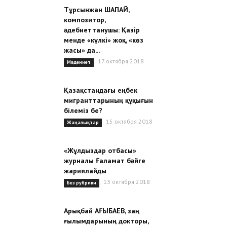
Тұрсынжан ШАПАЙ,
композитор,
әдебиеттанушы: Қазір
менде «күлкі» жоқ, «көз
жасы» да...
17 октября 2018
Мәдениет
Қазақстандағы еңбек
мигранттарының құқығын
білеміз бе?
15 октября 2018
Жаңалықтар
«Жұлдыздар отбасы»
журналы Ғаламат бәйге
жариялайды
13 октября 2018
Без рубрики
Арықбай АҒЫБАЕВ, заң
ғылымдарының докторы,