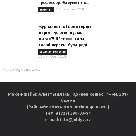
профессор: Әлеуметтік...
13 октября 2018
Әлеумет
Журналист: «Төрештерді»
жерге түсірген дұрыс
шығар?! Әйтпесе, тағы
талай нәрсені бүлдіреді
Жұлдыз-жаңалық
10 октября 2018
Асқар Жұмаділдаев
Мекен-жайы: Алматы қаласы, Қонаев көшесі, 1- үй, 201-
бөлме
(Райымбек батыр көшесінің қиылысы)
Тел: 8 (727) 390-03-84
e-mail: info@juldyz.kz