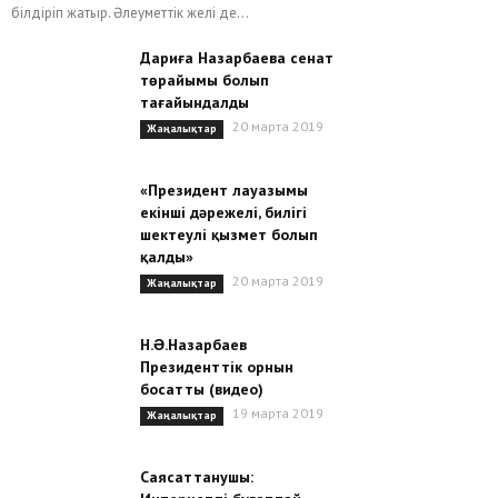
білдіріп жатыр. Әлеуметтік желі де...
Дариға Назарбаева сенат
төрайымы болып
тағайындалды
20 марта 2019
Жаңалықтар
«Президент лауазымы
екінші дәрежелі, билігі
шектеулі қызмет болып
қалды»
20 марта 2019
Жаңалықтар
Н.Ə.Назарбаев
Президенттік орнын
босатты (видео)
19 марта 2019
Жаңалықтар
Саясаттанушы: