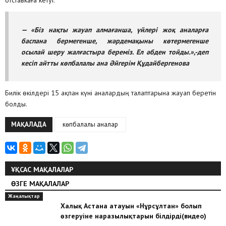
отставкаға кетуі.
— «Біз нақты жауап алмағанша, үйлері жоқ аналарға
баспана бермегенше, жәрдемақыны көтермегенше
осылай шеру жалғастыра береміз. Ел әбден тойды.»,-деп
кесіп айтты көпбалалы ана Әйгерім Құдайбергенова
Билік өкілдері 15 ақпан күні аналардың талаптарына жауап беретін
болды.
МАҚАЛАДА
көпбалалы аналар
ҰҚСАС МАҚАЛАЛАР
ӨЗГЕ МАҚАЛАЛАР
Жаңалықтар
Халық Астана атауын «Нұрсұлтан» болып
өзгеруіне наразылықтарын білдірді(видео)