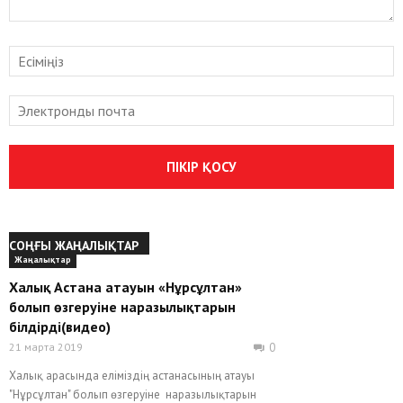
СОҢҒЫ ЖАҢАЛЫҚТАР
Жаңалықтар
Халық Астана атауын «Нұрсұлтан»
болып өзгеруіне наразылықтарын
білдірді(видео)
21 марта 2019
0
Халық арасында еліміздің астанасының атауы
"Нұрсұлтан" болып өзгеруіне наразылықтарын