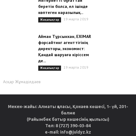
Интернетті бұғаттай
беретін болса, ел ішінде
көптеген наразылық...
19 марта 2019
Жаңалықтар
Айман Тұрсынхан, EXIMAR
форсайтинг агенттігінің
директоры, экономист:
Қандай шаруаға кіріссем
де...
19 марта 2019
Жаңалықтар
Асқар Жұмаділдаев
Мекен-жайы: Алматы қаласы, Қонаев көшесі, 1- үй, 201-
бөлме
(Райымбек батыр көшесінің қиылысы)
Тел: 8 (727) 390-03-84
e-mail: info@juldyz.kz