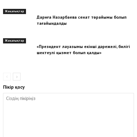
Жаңалықтар
Дариға Назарбаева сенат төрайымы болып
тағайындалды
Жаңалықтар
«Президент лауазымы екінші дәрежелі, билігі
шектеулі қызмет болып қалды»
Пікір қосу