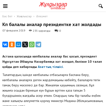
Бас бет
Жаңалықтар
Әлеумет
Көп балалы аналар президентке хат жолдады
07 февраля 2019
235 қаралды
0
Астана қаласында көпбалалы аналар бас қосып, президент
Нұрсұлтан Әбішұлы Назарбаевқа хат жолдап, билікке 10 талап
қойды деп хабарлады
Азаттық тілшісі.
Талаптардың ішінде көпбалалы отбасыларға баспана беру,
көпбалалы аналарға деген жәрдемақыны көбейту, балаларға тегін
тамақ беру мәселесі де бар. Жиналған қауымның сөзінше, бұл
жиынға осыдан бірнеше күн бұрын өрттен қаза тапқан 5
бүлдіршіннің жағдайы әсер еткен. Олардың тағы бір талабы еңбек
және халықты әлеуметтік қорғау министрі Мәдина Әбілқасымованың