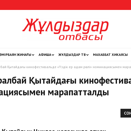
ӨМІРБАЯН ЖИНАҒЫ
АФИША
ЖҰЛДЫЗДАР ТВ
МАХАББАТ ХИКАЯСЫ
Жұлдыздар
лбай Қытайдағы кинофестивальде «Үздік ер адам рөлі» номинациясымен мар
ралбай Қытайдағы кинофестива
нациясымен марапатталды
отбасы
СО