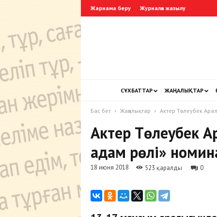
Жарнама беру
Журналға жазылу
СҰХБАТТАР
ЖАҢАЛЫҚТАР
Бас бет
Жаңалықтар
Актер Төлеубек Ара
Актер Төлеубек А
адам рөлі» номи
18 июня 2018
523 қаралды
0