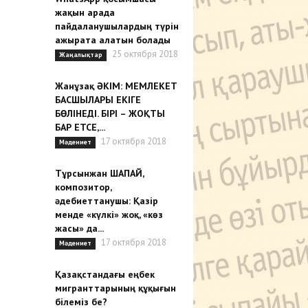
жақын арада
пайдаланушылардың түрін
ажырата алатын болады
25 октября 2018
Жаңалықтар
Жанұзақ ӘКІМ: МЕМЛЕКЕТ
БАСШЫЛАРЫ ЕКІГЕ
БӨЛІНЕДІ. БІРІ – ЖОҚТЫ
БАР ЕТСЕ,...
17 октября 2018
Мәдениет
Тұрсынжан ШАПАЙ,
композитор,
әдебиеттанушы: Қазір
менде «күлкі» жоқ, «көз
жасы» да...
17 октября 2018
Мәдениет
Қазақстандағы еңбек
мигранттарының құқығын
білеміз бе?