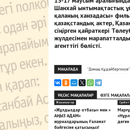
13-17 маусым аралығында
Шанхай ынтымақтастық ұ
қаланың ханзадасы» фильм
қазақстандық актер, Қаза
сіңірген қайраткері Төлеу
жүлдесімен марапатталды
агенттігі бөлісті.
МАҚАЛАДА
"Димаш Құдайбергенов"
ҰҚСАС МАҚАЛАЛАР
ӨЗГЕ МАҚАЛАЛ
Жаңалықтар
Сұхбат
«Жұлдыздар отбасы» мен »
Марғұ
АҢЫЗ АДАМ»
«Нұрл
журналдарының Ғаламат
деген 
бәйгесіне қатысыңыз!