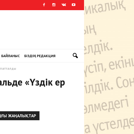
БАЙЛАНЫС
БІЗДІҢ РЕДАКЦИЯ
апатталды
льде «Үздік ер
ҢҒЫ ЖАҢАЛЫҚТАР