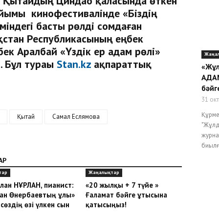
 Қытайдың Циндао қаласында өткен
йымы кинофестивалінде «Біздің
індегі басты рөлді сомдаған
қстан Республикасының еңбек
бек Аралбай «Үздік ер адам рөлі»
Жаңа
. Бұл тураы
Stan.kz
ақпараттық
«Жұл
АДА
бәйг
31 ок
Құрме
Қытай
Самал Еслямова
"Жұл
журна
биылғ
АР
тар
Жаңалықтар
лан НҰРЛАН, пианист:
«20 жылқы + 7 түйе »
ан Өнербаевтың ұлы»
Ғаламат бәйге ұтысына
сөздің өзі үлкен сын
қатысыңыз!