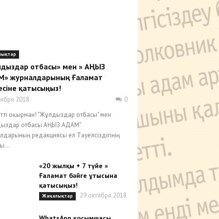
лықтар
дыздар отбасы» мен » АҢЫЗ
М» журналдарының Ғаламат
есіне қатысыңыз!
тября 2018
0
тті оқырман! "Жұлдыздар отбасы" мен
дыздар отбасы АҢЫЗ АДАМ"
лдарының редакциясы ел Тәуелсіздігінің
ы...
«20 жылқы + 7 түйе »
Ғаламат бәйге ұтысына
қатысыңыз!
29 октября 2018
Жаңалықтар
WhatsApp қосымшасы