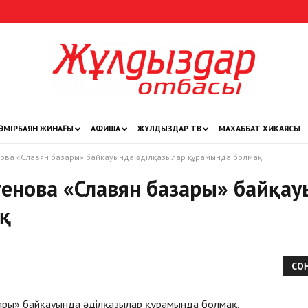
ӨМІРБАЯН ЖИНАҒЫ
АФИША
ЖҰЛДЫЗДАР ТВ
МАХАББАТ ХИКАЯСЫ
Жұлдыздар
ова «Славян базары» байқауында әділқазылар құрамында болмақ
енова «Славян базары» байқау
қ
отбасы
СО
ры» байқауында әділқазылар құрамында болмақ.