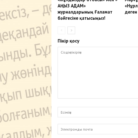
АҢЫЗ АДАМ»
«Нұрл
журналдарының Ғаламат
деген 
бәйгесіне қатысыңыз!
Пікір қосу