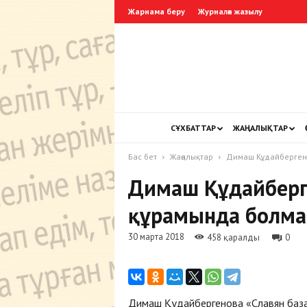
Жарнама беру
Журналға жазылу
СҰХБАТТАР
ЖАҢАЛЫҚТАР
Бас бет
Жаңалықтар
Димаш Құдайберген
Димаш Құдайберг
құрамында болма
30 марта 2018
458 қаралды
0
Димаш Құдайбергенова «Славян база