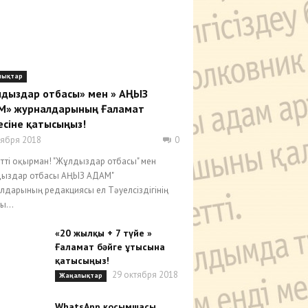
лықтар
дыздар отбасы» мен » АҢЫЗ
М» журналдарының Ғаламат
есіне қатысыңыз!
тября 2018
0
тті оқырман! "Жұлдыздар отбасы" мен
дыздар отбасы АҢЫЗ АДАМ"
лдарының редакциясы ел Тәуелсіздігінің
ы...
«20 жылқы + 7 түйе »
Ғаламат бәйге ұтысына
қатысыңыз!
29 октября 2018
Жаңалықтар
WhatsApp қосымшасы