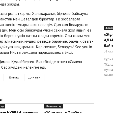
ында жазды.
ызды рөл атқарды. Халықаралық бірнеше байқауда
зақстан мен шетелдегі бірқатар ТВ жобаларға
а» жеңіс тұғырына көтерілдім. Дәл сол Беларусьте
Жаңа
 едім. Мен осы байқауды үлкен сахнаға жол ашып, өз
«Жұл
дік бергені үшін қатты жақсы көремін. Осы жылы мен
АДА
ар алқасының мүшесі ретінде барамын. Барлық dears-
бәйг
қайтуға шақырамын. Көріскенше, Беларусь! See you in
31 ок
еп жазды Инстаграмдағы парақшасында әнші.
Құрме
ы Димаш Құдайберген Витебскіде өткен «Славян
"Жұл
бас жүлдені иеленген еді.
журна
биылғ
Димаш
Димаши
АР
тар
Жаңалықтар
лан НҰРЛАН, пианист:
«20 жылқы + 7 түйе »