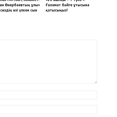
ан Өнербаевтың ұлы»
Ғаламат бәйге ұтысына
сөздің өзі үлкен сын
қатысыңыз!