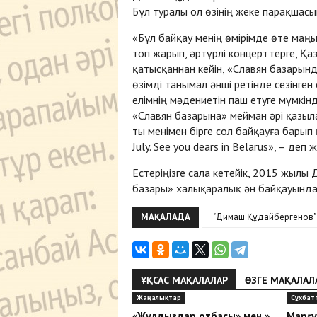
Бұл туралы ол өзінің жеке парақшас
«Бұл байқау менің өмірімде өте маң
топ жарып, әртүрлі концерттерге, Қа
қатысқаннан кейін, «Славян базарынд
өзімді танымал әнші ретінде сезінген
елімнің мәдениетін паш етуге мүмкін
«Славян базарына» мейман әрі қазыл
ты менімен бірге сол байқауға барып 
July. See you dears in Belarus», – д
Естеріңізге сала кетейік, 2015 жыл
базары» халықаралық ән байқауында 
МАҚАЛАДА
"Димаш Құдайбергенов"
ҰҚСАС МАҚАЛАЛАР
ӨЗГЕ МАҚАЛАЛ
Жаңалықтар
Сұхбат
«Жұлдыздар отбасы» мен »
Марғұ