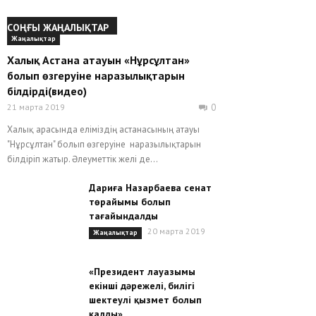
СОҢҒЫ ЖАҢАЛЫҚТАР
Жаңалықтар
Халық Астана атауын «Нұрсұлтан»
болып өзгеруіне наразылықтарын
білдірді(видео)
21 марта 2019
0
Халық арасында еліміздің астанасының атауы
"Нұрсұлтан" болып өзгеруіне наразылықтарын
білдіріп жатыр. Әлеуметтік желі де...
Дариға Назарбаева сенат
төрайымы болып
тағайындалды
20 марта 2019
Жаңалықтар
«Президент лауазымы
екінші дәрежелі, билігі
шектеулі қызмет болып
қалды»