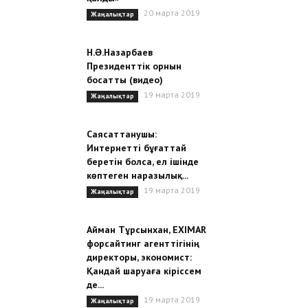
20 марта 2019
Жаңалықтар
Н.Ə.Назарбаев
Президенттік орнын
босатты (видео)
19 марта 2019
Жаңалықтар
Саясаттанушы:
Интернетті бұғаттай
беретін болса, ел ішінде
көптеген наразылық...
19 марта 2019
Жаңалықтар
Айман Тұрсынхан, EXIMAR
форсайтинг агенттігінің
директоры, экономист:
Қандай шаруаға кіріссем
де...
19 марта 2019
Жаңалықтар