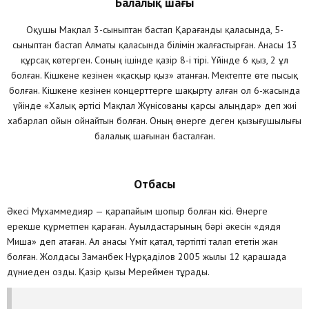
Балалық шағы
Оқушы Мақпал 3-сыныптан бастап Қарағанды қаласында, 5-
сыныптан бастап Алматы қаласында білімін жалғастырған. Анасы 13
құрсақ көтерген. Соның ішінде қазір 8-і тірі. Үйінде 6 қыз, 2 ұл
болған. Кішкене кезінен «қасқыр қыз» атанған. Мектепте өте пысық
болған. Кішкене кезінен концерттерге шақырту алған ол 6-жасында
үйінде «Халық әртісі Мақпал Жүнісованы қарсы алыңдар» деп жиі
хабарлап ойын ойнайтын болған. Оның өнерге деген қызығушылығы
балалық шағынан басталған.
Отбасы
Әкесі Мұхаммедияр — қарапайым шопыр болған кісі. Өнерге
ерекше құрметпен қараған. Ауылдастарының бәрі әкесін «дядя
Миша» деп атаған. Ал анасы Үміт қатал, тәртіпті талап ететін жан
болған. Жолдасы Заманбек Нұрқаділов 2005 жылы 12 қарашада
дүниеден озды. Қазір қызы Мереймен тұрады.