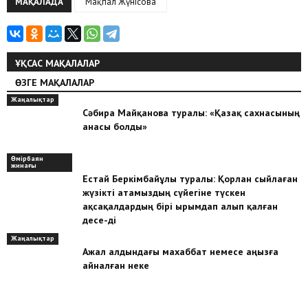
МАҚАЛАДА
Мақпал Жүнісова
ҰҚСАС МАҚАЛАЛАР
ӨЗГЕ МАҚАЛАЛАР
Жаңалықтар
Сәбира Майқанова туралы: «Қазақ сахнасының
анасы болды»
Өмірбаян
жинағы
Естай Беркімбайұлы туралы: Қорлан сыйлаған
жүзікті атамыздың сүйегіне түскен
ақсақалдардың бірі ырымдап алып қалған
десе-ді
Жаңалықтар
Ажал алдындағы махаббат немесе аңызға
айналған неке