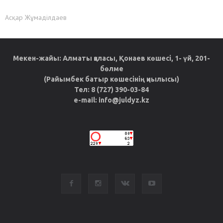
Асқар Жұмаділдаев
Мекен-жайы: Алматы қаласы, Қонаев көшесі, 1- үй, 201-
бөлме
(Райымбек батыр көшесінің қиылысы)
Тел: 8 (727) 390-03-84
e-mail: info@juldyz.kz