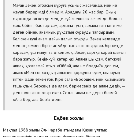
Маған Зәкең отбасын құруға ұсыныс жасағанда, мен не
жауап берерімді білмедім. Арадағы 20 жас бар. Оның
сыртында ол кезде менде сүйіспеншілік сезімі де болған
жоқ. Сөйтіп, бас тартсам, артыма түсіп, залалы тиіп кете ме
деген оймен, анамның рұқсатын сұрауды тапсырдым.
Келіскен күні анам дайындалып отырды. Зәкең келгенде
мен сіңіліммен бірге ас үйде тығылып отырдым. Бір кезде
қарасам, үш минут та өткен жоқ, Зәкең сыртқа қарай шығып
бара жатыр. Көңіл-күйі көтеріңкі. Апама шықсам, бет-жүзі
аппақ, қозғалмай отыр. «Ойбай, апа не болды?» деп ем,
анам: «Мен совхоздың әкімінен қорқушы едім, мынауың
тіптен одан өткен ғой. Кіре сала «Вообщем, мен қызыңызға
ғашықпын. Берсеңіз де алам, бермесеңіз де алам деді», —
деп шошынып отыр екен. Содан анам не дерін білмей
«Ала бер, ала бер!» депті.
Еңбек жолы
Мақпал 1988 жылы Әл-Фараби атындағы Қазақ ұлттық
университетінің мәдени-ағарту факультетін бітірген