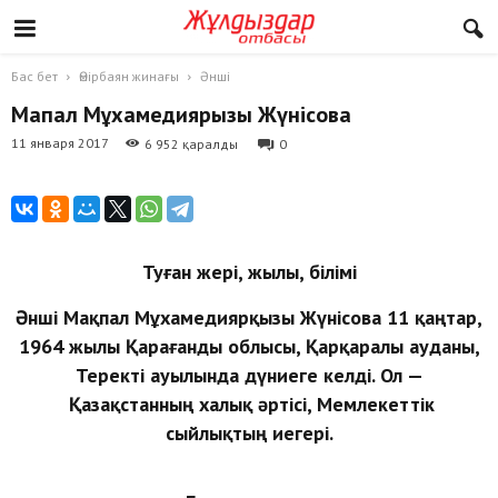
Бас бет
Өмірбаян жинағы
Әнші
Мақпал Мұхамедиярқызы Жүнісова
11 января 2017
6 952 қаралды
0
Туған жері, жылы, білімі
Әнші Мақпал Мұхамедиярқызы Жүнісова 11 қаңтар,
1964 жылы Қарағанды облысы, Қарқаралы ауданы,
Теректі ауылында дүниеге келді. Ол —
Қазақстанның халық әртісі, Мемлекеттік
сыйлықтың иегері.