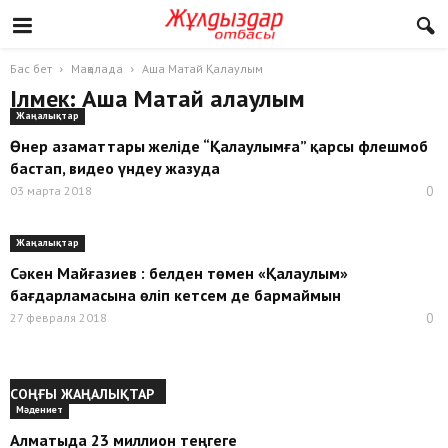
Бас бет
Мақалада
Аша Матай Қалаулым
Ілмек: Аша Матай Қалаулым
Жаңалықтар
Өнер азаматтары желіде “Қалаулымға” қарсы флешмоб
бастап, видео үндеу жазуда
03 марта 2018
0
Жаңалықтар
Сәкен Майғазиев : белден төмен «Қалаулым»
бағдарламасына өліп кетсем де бармаймын
27 февраля 2018
0
СОҢҒЫ ЖАҢАЛЫҚТАР
Мәдениет
Алматыда 23 миллион теңгеге