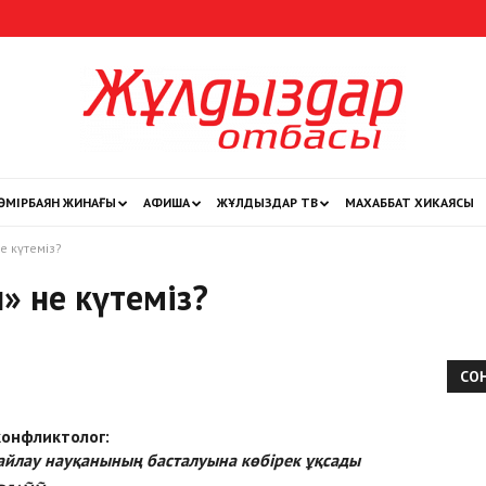
ӨМІРБАЯН ЖИНАҒЫ
АФИША
ЖҰЛДЫЗДАР ТВ
МАХАББАТ ХИКАЯСЫ
Жұлдыздар
е күтеміз?
 не күтеміз?
отбасы
СО
конфликтолог:
йлау науқанының басталуына көбірек ұқсады