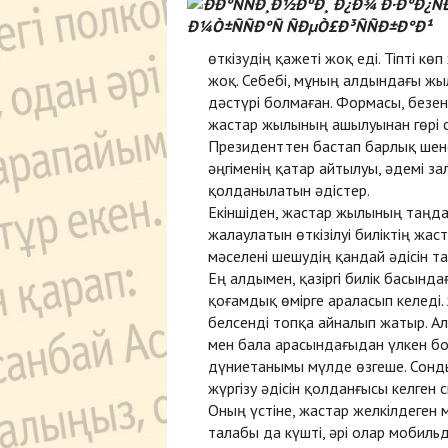
өткізудің қажеті жоқ еді. Тіпті к
жоқ. Себебі, мұның алдындағы ж
дәстүрі болмаған. Формасы, безен
жастар жылының ашылуынан гөрі с
Президенттен бастап барлық шене
әңгіменің қатар айтылуы, әдемі з
қолданылатын әдістер.
Екіншіден, жастар жылының таңд
жалаулатын өткізілуі биліктің жас
мәселені шешудің қандай әдісін т
Ең алдымен, қазіргі билік басындағ
қоғамдық өмірге араласып келеді. 
белсенді топқа айналып жатыр. Ал
мен бала арасындағыдан үлкен бол
дүниетанымы мүлде өзгеше. Сонд
жүргізу әдісін қолданғысы келген 
Оның үстіне, жастар желкілдеген
талабы да күшті, әрі олар мобиль