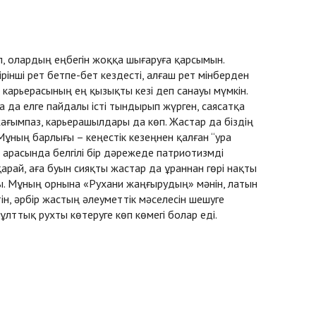
, олардың еңбегін жоққа шығаруға қарсымын.
рінші рет бетпе-бет кездесті, алғаш рет мінберден
 карьерасының ең қызықты кезі деп санауы мүмкін.
да елге пайдалы істі тындырып жүрген, саясатқа
ағымпаз, карьерашылдары да көп. Жастар да біздің
. Мұның барлығы – кеңестік кезеңнен қалған “ура
 арасында белгілі бір дәрежеде патриотизмді
 қарай, аға буын сияқты жастар да ұраннан гөрі нақты
ды. Мұның орнына «Рухани жаңғырудың» мәнін, латын
тін, әрбір жастың әлеуметтік мәселесін шешуге
лттық рухты көтеруге көп көмегі болар еді.