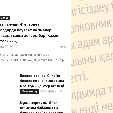
лықтар
аттанушы -Интернет
алдарда қауесет әңгімелер
тудың саяси астары бар: Қазақ
тарының...
рта 2019
0
кеттен ақша алып отырған қазақ
арының жұмысына көңіліңіз тола ма? Кейбір
р...
Бизнес-тренер: Онлайн-
бизнес ел экономикасына
мол мүмкіндіктер әкеледі
06 марта 2019
Жаңалықтар
Құқық қорғаушы: Әйел
құқығына байланысты
баптарды қайта зерттеп,