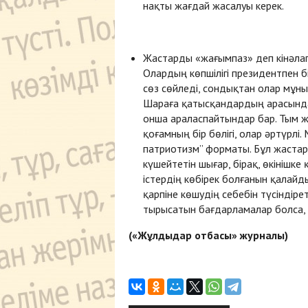
нақты жағдай жасалуы керек.
Жастарды «жағымпаз» деп кінәлап
Олардың көпшілігі президентпен бі
сөз сөйледі, сондықтан олар мұны
Шараға қатысқандардың арасында 
онша араласпайтындар бар. Тым ж
қоғамның бір бөлігі, олар әртүрлі
патриотизм” форматы. Бұл жастар
күшейтетін шығар, бірақ, өкінішке
істердің көбірек болғанын қалай
қарпіне көшудің себебін түсіндіре
тырысатын бағдарламалар болса, ұ
(«Жұлдыдар отбасы» журналы)