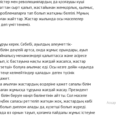
рілістер мен революциялардың да қозғаушы күші
ясаттан сырт қалып, жастайынан жемқорлық, қылмыс,
роблемаларға тап болып жатқаны белгілі. Мұның
ырған жайттар. Жастар жылында осы мәселелер
деп үміттенеміз.
руы керек. Себебі, ауылдың әлеуметтік-
білім деңгейі артса, онда жұмыс орындары, ауыл
йналысу механизмдері қалыптасса және әсіресе
п, іс бастауына нақты жағдай жасалса, жастар
күзетші» болуға ағылмас еді. Осы кезге дейін «ауылда
теңе келмейтіндер қалады» деген түсінік
қажет.
аға ағылған жастардың өздеріне қажет сапалы білім
алаған жұмысқа тұруына жағдай жасау. Президент
білім беруге көңіл бөлінетінін айтты. Сол мәселе
 еңбек саласы реттеліп жатқан жоқ, жастардың көбі
Асқа
 болып диплом алады да, күзетші болып жүреді.
да өз орнын тауып, қоғамға пайдалы жұмыс істеуіне