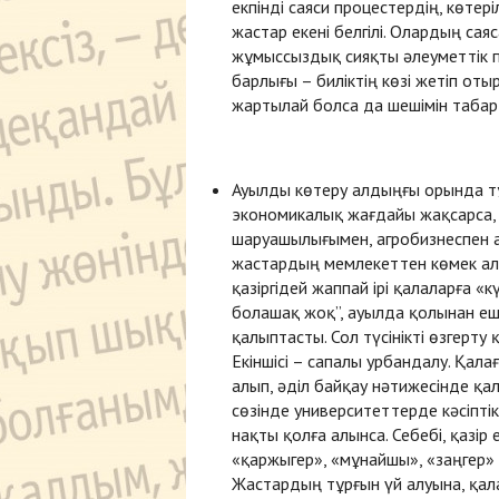
екпінді саяси процестердің, көте
жастар екені белгілі. Олардың са
жұмыссыздық сияқты әлеуметтік п
барлығы – биліктің көзі жетіп от
жартылай болса да шешімін табар 
Ауылды көтеру алдыңғы орында тұ
экономикалық жағдайы жақсарса, 
шаруашылығымен, агробизнеспен а
жастардың мемлекеттен көмек алы
қазіргідей жаппай ірі қалаларға «
болашақ жоқ”, ауылда қолынан еш
қалыптасты. Сол түсінікті өзгерту 
Екіншісі – сапалы урбандалу. Қал
алып, әділ байқау нәтижесінде қ
сөзінде университеттерде кәсіптік 
нақты қолға алынса. Себебі, қазір
«қаржыгер», «мұнайшы», «заңгер»
Жастардың тұрғын үй алуына, қала