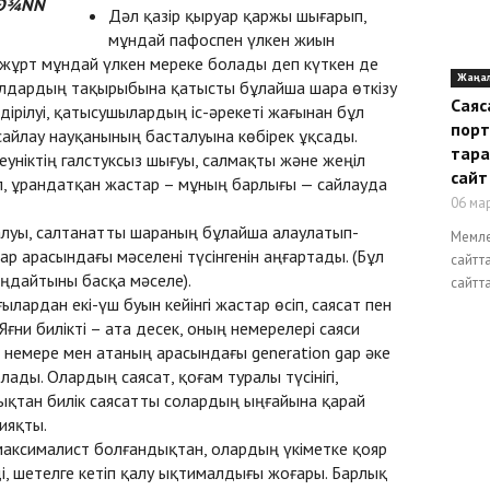
Дәл қазір қыруар қаржы шығарып,
мұндай пафоспен үлкен жиын
өп жұрт мұндай үлкен мереке болады деп күткен де
Жаңа
ылдардың тақырыбына қатысты бұлайша шара өткізу
Саяс
дірілуі, қатысушылардың іс-әрекеті жағынан бұл
порт
айлау науқанының басталуына көбірек ұқсады.
тара
уніктің галстуксыз шығуы, салмақты және жеңіл
сайт
ал, ұрандатқан жастар – мұның барлығы — сайлауда
06 ма
алуы, салтанатты шараның бұлайша алаулатып-
Мемле
тар арасындағы мәселені түсінгенін аңғартады. (Бұл
сайтт
аңдайтыны басқа мәселе).
сайтта
ылардан екі-үш буын кейінгі жастар өсіп, саясат пен
Яғни билікті – ата десек, оның немерелері саяси
 немере мен атаның арасындағы generation gap әке
ады. Олардың саясат, қоғам туралы түсінігі,
ықтан билік саясатты солардың ыңғайына қарай
сияқты.
 максималист болғандықтан, олардың үкіметке қояр
ді, шетелге кетіп қалу ықтималдығы жоғары. Барлық