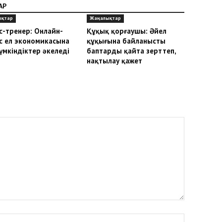
АР
ықтар
Жаңалықтар
с-тренер: Онлайн-
Құқық қорғаушы: Әйел
с ел экономикасына
құқығына байланысты
үмкіндіктер әкеледі
баптарды қайта зерттеп,
нақтылау қажет