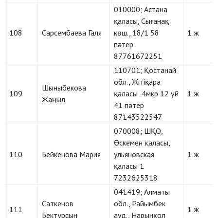
010000; Астана
қаласы, Сығанақ
108
Сарсембаева Галя
көш., 18/1 58
1 ж
пәтер
87761672251
110701; Қостанай
обл., Жітіқара
Шыныбекова
109
қаласы 4мкр 12 үй
1 ж
Жаңыл
41 пәтер
87143522547
070008; ШҚО,
Өскемен қаласы,
110
Бейкенова Мария
ульяновская
1 ж
қаласы 1
7232625318
041419; Алматы
Саткенов
обл., Райымбек
111
1 ж
Бектұрсын
ауд., Нарынқол