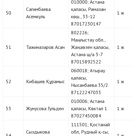
010000; Астана
Сагимбаева
қаласы, Рамазан
50
1 ж
Асемкуль
көш., 33-12
87017230147
802226;
Маңғыстау обл.,
51
Тажиназаров Асан
Жаңаөзен қаласы,
1 ж
Астана ш/а 3-7
87015892522
060018; Атырау
қаласы,
52
Кибашев Құрамыс
1 ж
Нысанбаева 35/2
87122247033
010006; Астана
53
Жунусова Гульден
қаласы, Көктал 1
1 ж
87027450084
111501; Қостанай
Сыздыкова
обл, Рудный қ-сы,
54
1 ж