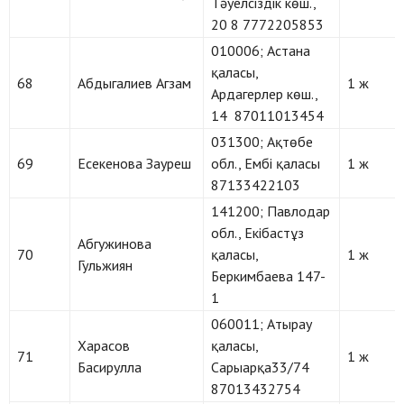
Тәуелсіздік көш.,
20 8 7772205853
010006; Астана
қаласы,
68
Абдыгалиев Агзам
1 ж
Ардагерлер көш.,
14 87011013454
031300; Ақтөбе
69
Есекенова Зауреш
обл., Ембі қаласы
1 ж
87133422103
141200; Павлодар
обл., Екібастұз
Абгужинова
70
қаласы,
1 ж
Гульжиян
Беркимбаева 147-
1
060011; Атырау
Харасов
қаласы,
71
1 ж
Басирулла
Сарыарқа33/74
87013432754