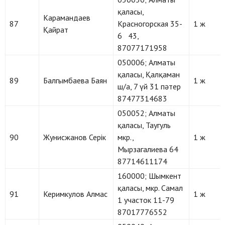
қаласы,
Карамандаев
87
Красногорская 35-
1 ж
Қайрат
6 43,
87077171958
050006; Алматы
қаласы, Қалқаман
89
Балгымбаева Баян
1 ж
ш/а, 7 үй 31 пәтер
87477314683
050052; Алматы
қаласы, Таугуль
90
Жунисжанов Серік
мкр.,
1 ж
Мырзагалиева 64
87714611174
160000; Шымкент
қаласы, мкр. Самал
91
Керимкулов Алмас
1 ж
1 участок 11-79
87017776552