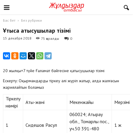
Бас бет
Без рубрики
Ұтысқа қатысушылар тізімі
15 декабря 2018
75 қаралды
0
20 жылқы+7 түйе Ғаламат бәйгесіне қатысушылар тізімі
Ескерту: Оқырмандарды тіркеу әлі жүріп жатыр, алда жалғасын
жариялайтын боламыз
Тіркелу
Аты-жөні
Мекенжайы
Мерзімі
нөмірі
060024; Атырау
обл., Томарлы пос.,
1
Сидешов Расул
1 ж
уч.50 391-480