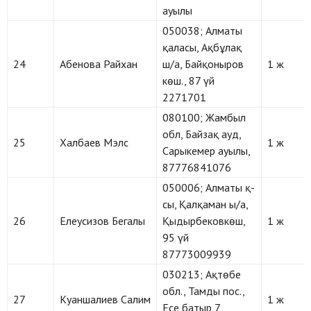
ауылы
050038; Алматы
қаласы, Ақбұлақ
24
Абенова Райхан
ш/а, Байқоныров
1 ж
көш., 87 үй
2271701
080100; Жамбыл
обл, Байзақ ауд,
25
Халбаев Мэлс
1 ж
Сарыкемер ауылы,
87776841076
050006; Алматы қ-
сы, Қалқаман ы/а,
26
Елеусизов Бегалы
Қыдырбековкөш,
1 ж
95 үй
87773009939
030213; Ақтөбе
обл., Тамды пос.,
27
Куаншалиев Салим
1 ж
Есе батыр 7