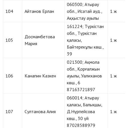
060300; Атырау
104
Айтанов Ерлан
обл., Исатай ауд.,
1 ж
Аққыстау ауылы
161224; Түркістан
обл., Түркістан
Досмамбетова
105
қаласы,
1 ж
Мария
Байтерекұлы көш.,
39
021300; Ақмола
обл., Қорғалжын
106
Канапин Казкен
ауылы, Уалиханов
1 ж
көш., 6
87163721897
060014; Атырау
қаласы, Балықшы,
107
Султанова Алия
Д.Нүрпейсова
1 ж
көш., 30 үй
87028588979