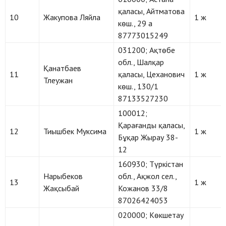
қаласы, Айтматова
10
Жакупова Ляйла
1 ж
көш., 29 а
87773015249
031200; Ақтөбе
обл., Шалқар
Қанатбаев
11
қаласы, Цеханович
1 ж
Тлеужан
көш., 130/1
87133527230
100012;
Қарағанды қаласы,
12
Тиышбек Муксима
1 ж
Бұқар Жырау 38-
12
160930; Түркістан
Нарыбеков
обл., Ақжол сел.,
13
1 ж
Жақсыбай
Кожанов 33/8
87026424053
020000; Көкшетау