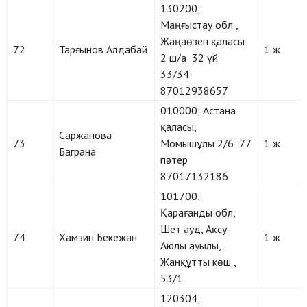
130200;
Маңғыстау обл.,
Жаңаөзен қаласы
72
Тарғынов Алдабай
1 ж
2 ш/а 32 үй
33/34
87012938657
010000; Астана
қаласы,
Саржанова
73
Момышұлы 2/6 77
1 ж
Баграна
пәтер
87017132186
101700;
Қарағанды обл,
Шет ауд, Ақсу-
74
Хамзин Бекежан
1 ж
Аюлы ауылы,
Жанқұтты көш.,
53/1
120304;