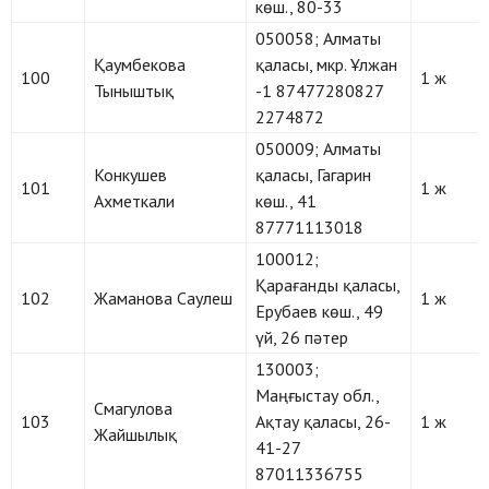
көш., 80-33
050058; Алматы
Қаумбекова
қаласы, мкр. Ұлжан
100
1 ж
Тыныштық
-1 87477280827
2274872
050009; Алматы
Конкушев
қаласы, Гагарин
101
1 ж
Ахметкали
көш., 41
87771113018
100012;
Қарағанды қаласы,
102
Жаманова Саулеш
1 ж
Ерубаев көш., 49
үй, 26 пәтер
130003;
Маңғыстау обл.,
Смагулова
103
Ақтау қаласы, 26-
1 ж
Жайшылық
41-27
87011336755