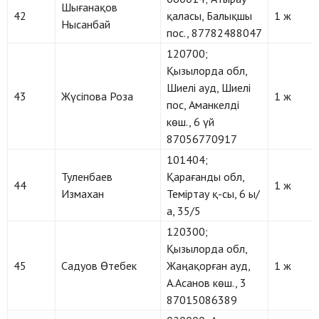
Шығанақов
42
қаласы, Балықшы
1 ж
Нысанбай
пос., 87782488047
120700;
Қызылорда обл,
Шиелі ауд, Шиелі
43
Жүсіпова Роза
1 ж
пос, Аманкелді
көш., 6 үй
87056770917
101404;
Туленбаев
Қарағанды обл,
44
1 ж
Измахан
Теміртау қ-сы, 6 ы/
а, 35/5
120300;
Қызылорда обл,
45
Садуов Өтебек
Жаңақорған ауд,
1 ж
А.Асанов көш., 3
87015086389