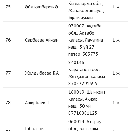
Қызылорда обл.,
75
Әбдіқапбаров Ә
1 ж
Жаңақорған ауд.,
Бірлік ауылы
030007; Ақтөбе
обл., Ақтөбе
76
Сарбаева Айжан
қаласы, Лачугина
1 ж
көш., 3 үй 27
пәтер 503773
840146;
Қарағанды обл.,
77
Жолдыбаева Б.А.
1 ж
Жезқазған қаласы
87052291395
160019; Шымкент
қаласы, Ақжар
78
Аширбаев Т
1 ж
көш., 30 үй
87710881125
060014; Атырау
Габбасов
обл., Балықшы