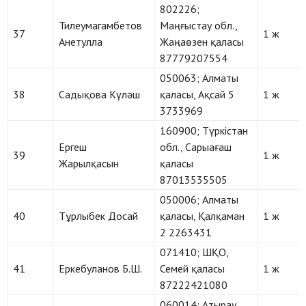
802226;
Тилеумагамбетов
Маңғыстау обл.,
37
1 ж
Анетулла
Жаңаөзен қаласы
87779207554
050063; Алматы
38
Садықова Күләш
қаласы, Ақсай 5
1 ж
3733969
160900; Түркістан
Ергеш
обл., Сарыағаш
39
1 ж
Жарылқасын
қаласы
87013535505
050006; Алматы
40
Тұрлыбек Досай
қаласы, Қалқаман
1 ж
2 2263431
071410; ШҚО,
41
Еркебуланов Б.Ш.
Семей қаласы
1 ж
87222421080
060014; Атырау