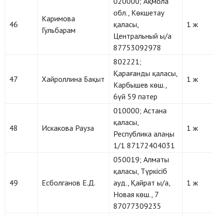
020000; Ақмола
обл., Көкшетау
Каримова
46
қаласы,
1 ж
Гульбарам
Центральный ы/а
87753092978
802221;
Қарағанды қаласы,
47
Хайроллина Бақыт
1 ж
Карбышев көш.,
6үй 59 пәтер
010000; Астана
қаласы,
48
Искакова Рауза
1 ж
Республика алаңы
1/1 87172404031
050019; Алматы
қаласы, Түркісіб
49
Есболганов Е.Д.
ауд., Қайрат ы/а,
1 ж
Новая көш., 7
87077309235