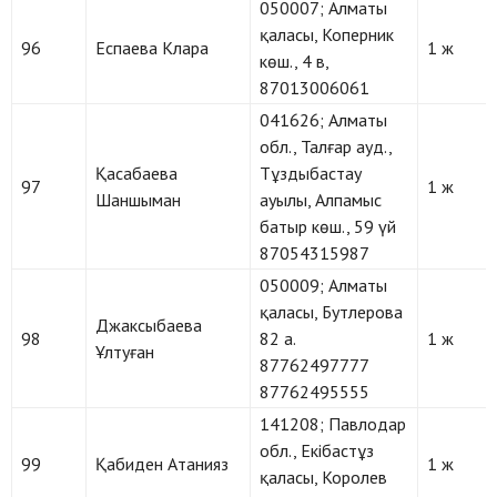
050007; Алматы
қаласы, Коперник
96
Еспаева Клара
1 ж
көш., 4 в,
87013006061
041626; Алматы
обл., Талғар ауд.,
Қасабаева
Тұздыбастау
97
1 ж
Шаншыман
ауылы, Алпамыс
батыр көш., 59 үй
87054315987
050009; Алматы
қаласы, Бутлерова
Джаксыбаева
98
82 а.
1 ж
Ұлтуған
87762497777
87762495555
141208; Павлодар
обл., Екібастұз
99
Қабиден Атанияз
1 ж
қаласы, Королев