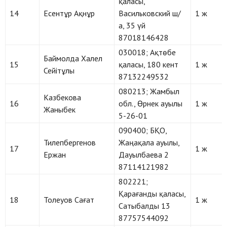
қаласы,
14
Есентұр Ақнұр
Васильковский ш/
1 ж
а, 35 үй
87018146428
030018; Ақтөбе
Баймолда Халел
15
қаласы, 180 кент
1 ж
Сейітұлы
87132249532
080213; Жамбыл
Казбекова
16
обл., Өрнек ауылы
1 ж
Жаныбек
5-26-01
090400; БҚО,
Тилепбергенов
Жаңақала ауылы,
17
1 ж
Ержан
Дауылбаева 2
87114121982
802221;
Қарағанды қаласы,
18
Толеуов Сағат
1 ж
Сатыбалды 13
87757544092