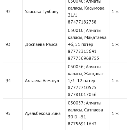
050040; Алматы
қаласы, Касымова
92
Уаисова Гұлбану
1 ж
21/1
87477182758
050010; Алматы
қаласы, Мақатаева
93
Доспаева Раиса
46, 51 пәтер
1 ж
87772315641
877756968753
050056; Алматы
қаласы, Жасқанат
94
Ахтаева Алмагүл
1/3 12 пәтер
1 ж
87772710525
87781017056
050057; Алматы
қаласы, Сатпаева
95
Ауельбекова Зина
1 ж
30 В -51
87756911642