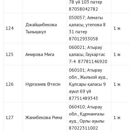
78 үй 103 пәтер
87058042782
050057; Алматы
Джайшибекова
қаласы, утепова 8
124
1 ж
Тынышкүл
31 пәтер
87012933058
060021; Атырау
125
Амирова Мига
қаласы, Гаухартас
1 ж
7-4 87781146920
060101; Атырау
обл., Жылыой ауд.,
126
Нургазиев Өтесін
Құлсары қаласы 9
1 ж
ауыл 69 үй
87751489343
060410; Атырау
обл., Құрманғазы
127
Жанибекова Рима
1 ж
ауд., Орлы ауылы
87022311002