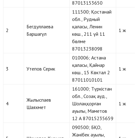
87013153650
111500; Қостанай
обл., Рудный
Бегдуллаева
қаласы, Ленин
2
1 ж
Баршагүл
көш., 211 үй 11
бөлме
87013238098
010006; Астана
қаласы, Қайнар
3
Утепов Серик
1 ж
көш., 15 Көктал 2
87011010101
161000; Түркістан
обл., Созақ ауд.,
Жылыспаев
4
Шолаққорған
1 ж
Шаяхмет
ауылы, Маметов
12 А 87015235659
090500; БҚО,
Жәнібек ауылы,