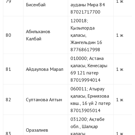
79
1 ж
Бисенбай
ауданы Мира 84
87021717700
120018;
Қызылорда
Абильханов
80
қаласы,
1 ж
Калбай
Жангельдин 16
87768617998
010000; Астана
қаласы, Кенесары
81
Айдаулова Марал
1 ж
69 121 пәтер
87019994014
060011; Атырау
қаласы, Ерниязова
82
Султанова Алтын
1 ж
көш., 16 үй 2 пәтер
87013905014
031200; Ақтөбе
обл., Шалқар
Оразалиев
83
қаласы,
1 ж