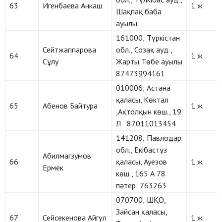
63
Игенбаева Анкаш
1 ж
Шақпақ баба
ауылы
161000; Түркістан
Сейтжаппарова
обл., Созақ ауд.,
64
1 ж
Сұлу
Жарты Төбе ауылы
87473994161
010006; Астана
қаласы, Көктал
65
Абенов Байтура
1 ж
,Ақтолқын көш., 19
Л 87011013454
141208; Павлодар
обл., Екібастұз
Абилмагзумов
66
қаласы, Ауезов
1 ж
Ермек
көш., 165 А 78
пәтер 763263
070700; ШҚО,
Зайсан қаласы,
67
Сейсекенова Айгүл
1 ж