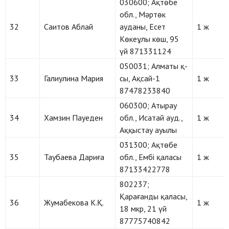
030600; Ақтөбе
обл., Мәртөк
32
Саитов Аблай
ауданы, Есет
1 ж
Көкеұлы көш, 95
үй 871331124
050031; Алматы қ-
33
Галиулина Мария
сы, Ақсай-1
1 ж
87478233840
060300; Атырау
34
Хамзин Пауеден
обл., Исатай ауд.,
1 ж
Аққыстау ауылы
031300; Ақтөбе
35
Таубаева Дариға
обл., Ембі қаласы
1 ж
87133422778
802237;
Қарағанды қаласы,
36
Жумабекова К.Қ.
1 ж
18 мкр, 21 үй
87775740842