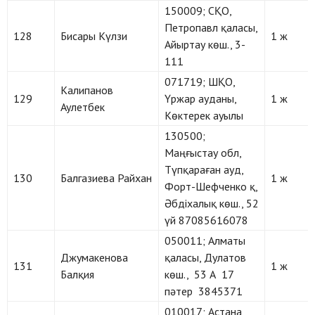
150009; СҚО,
Петропавл қаласы,
128
Бисары Күлзи
1 ж
Айыртау көш., 3-
111
071719; ШҚО,
Калипанов
129
Үржар ауданы,
1 ж
Аулетбек
Көктерек ауылы
130500;
Маңғыстау обл,
Түпқараған ауд,
130
Балгазиева Райхан
1 ж
Форт-Шефченко қ,
Әбдіхалық көш., 52
үй 87085616078
050011; Алматы
Джумакенова
қаласы, Дулатов
131
1 ж
Балқия
көш., 53 А 17
пәтер 3845371
010017; Астана