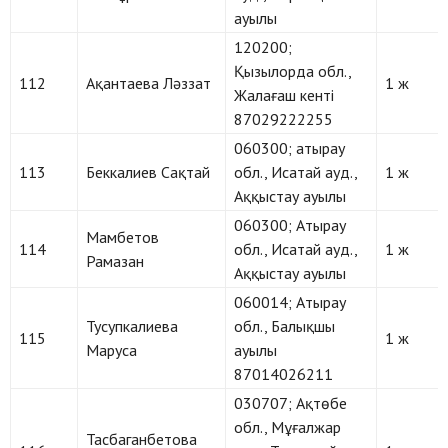
ауылы
120200;
Қызылорда обл.,
112
Ақантаева Ләззат
1 ж
Жалағаш кенті
87029222255
060300; атырау
113
Беккалиев Сақтай
обл., Исатай ауд.,
1 ж
Аққыстау ауылы
060300; Атырау
Мамбетов
114
обл., Исатай ауд.,
1 ж
Рамазан
Аққыстау ауылы
060014; Атырау
Тусупкалиева
обл., Балықшы
115
1 ж
Маруса
ауылы
87014026211
030707; Ақтөбе
обл., Мұғалжар
Тасбаганбетова