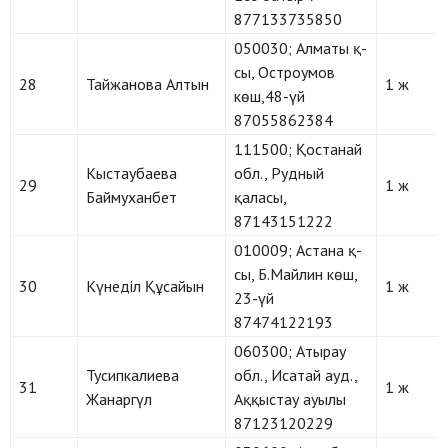
877133735850
050030; Алматы қ-
сы, Остроумов
28
Тайжанова Алтын
1 ж
көш,48-үй
87055862384
111500; Қостанай
Кыстаубаева
обл., Рудный
29
1 ж
Баймуханбет
қаласы,
87143151222
010009; Астана қ-
сы, Б.Майлин көш,
30
Күнеділ Құсайын
1 ж
23-үй
87474122193
060300; Атырау
Тусипкалиева
обл., Исатай ауд.,
31
1 ж
Жанаргүл
Аққыстау ауылы
87123120229