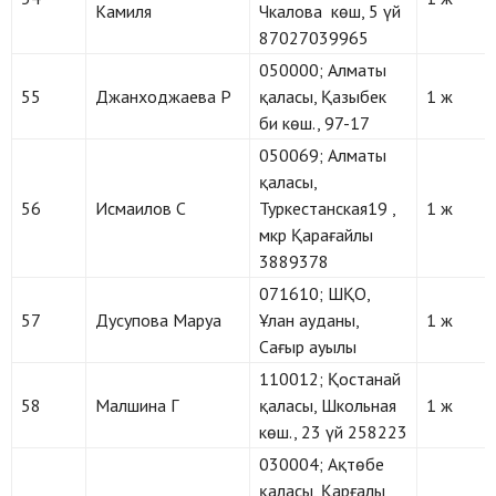
Камиля
Чкалова көш, 5 үй
87027039965
050000; Алматы
55
Джанходжаева Р
қаласы, Қазыбек
1 ж
би көш., 97-17
050069; Алматы
қаласы,
56
Исмаилов С
Туркестанская19 ,
1 ж
мкр Қарағайлы
3889378
071610; ШҚО,
57
Дусупова Маруа
Ұлан ауданы,
1 ж
Сағыр ауылы
110012; Қостанай
58
Малшина Г
қаласы, Школьная
1 ж
көш., 23 үй 258223
030004; Ақтөбе
қаласы, Қарғалы