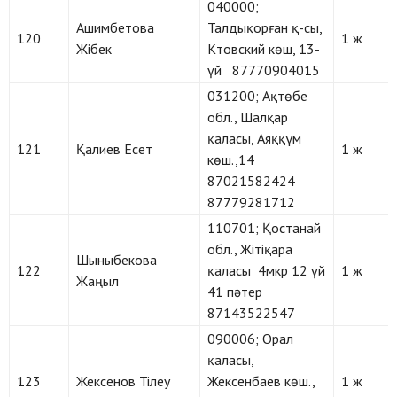
040000;
Ашимбетова
Талдықорған қ-сы,
120
1 ж
Жібек
Ктовский көш, 13-
үй 87770904015
031200; Ақтөбе
обл., Шалқар
қаласы, Аяққұм
121
Қалиев Есет
1 ж
көш.,14
87021582424
87779281712
110701; Қостанай
обл., Жітіқара
Шыныбекова
122
қаласы 4мкр 12 үй
1 ж
Жаңыл
41 пәтер
87143522547
090006; Орал
қаласы,
123
Жексенов Тілеу
Жексенбаев көш.,
1 ж