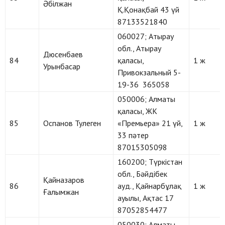
Әбілжан
Қ.Қонақбай 43 үй
87133521840
060027; Атырау
обл., Атырау
Дюсенбаев
84
қаласы,
1 ж
Урынбасар
Привокзальный 5-
19-36 365058
050006; Алматы
қаласы, ЖК
85
Оспанов Тулеген
«Премьера» 21 үй,
1 ж
33 пәтер
87015305098
160200; Түркістан
обл., Бәйдібек
Қайназаров
86
ауд., Қайнарбұлақ
1 ж
Ғалымжан
ауылы, Ақтас 17
87052854477
050030; Алматы