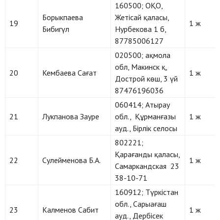
160500; ОҚО,
Борыкпаева
Жетісай қаласы,
19
1 ж
Бибигүл
Нурбекова 1 б,
87785006127
020500; ақмола
обл, Макинск қ,
20
Кембаева Сағат
1 ж
Дострой көш, 3 үй
87476196036
060414; Атырау
21
Лукпанова Зауре
обл., Құрманғазы
1 ж
ауд., Бірлік селосы
802221;
Қарағанды қаласы,
22
Сулейменова Б.А.
1 ж
Самаркандская 23
38-10-71
160912; Түркістан
обл., Сарыағаш
23
Калменов Сабит
1 ж
ауд., Дербісек