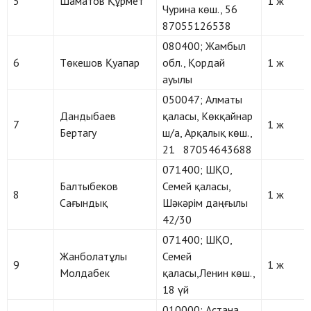
5
Шаматов Құрмет
1 ж
Чурина көш., 56
87055126538
080400; Жамбыл
6
Төкешов Қуапар
обл., Қордай
1 ж
ауылы
050047; Алматы
Дандыбаев
қаласы, Көкқайнар
7
1 ж
Бертагу
ш/а, Арқалық көш.,
21 87054643688
071400; ШҚО,
Балтыбеков
Семей қаласы,
8
1 ж
Сағындық
Шәкәрім даңғылы
42/30
071400; ШҚО,
Жанболатұлы
Семей
9
1 ж
Молдабек
қаласы,Ленин көш.,
18 үй
010000; Астана