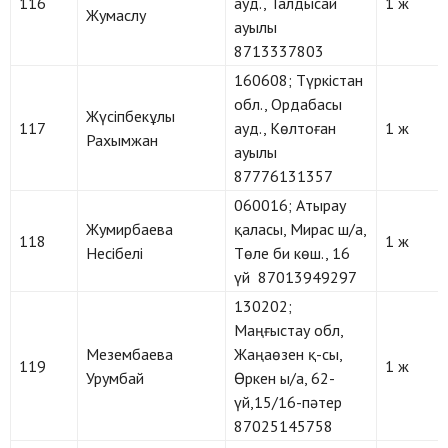
116
ауд., Талдысай
1 ж
Жумаслу
ауылы
8713337803
160608; Түркістан
обл., Ордабасы
Жүсіпбекұлы
117
ауд., Көлтоған
1 ж
Рахымжан
ауылы
87776131357
060016; Атырау
Жумирбаева
қаласы, Мирас ш/а,
118
1 ж
Несібелі
Төле би көш., 16
үй 87013949297
130202;
Маңғыстау обл,
Мезембаева
Жаңаөзен қ-сы,
119
1 ж
Урумбай
Өркен ы/а, 62-
үй,15/16-пәтер
87025145758