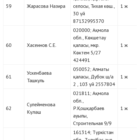
59
Жарасова Назира
селосы, Тихая көш.,
1 ж
30 үй
87132995370
020000; Ақмола
обл., Көкшетау
60
Хасеинов С.Е.
қаласы, мкр.
1 ж
Көктем 5/27
424491
050052; Алматы
Ускенбаева
61
қаласы, Дубок ш/а
1 ж
Ташкуль
2 , 103 үй 2557804
021811; Ақмола
обл.,
Сулейменова
62
Р.Қошқарбаев
1 ж
Күләш
ауылы,
Строительная 9/9
161314; Түркістан
обл., Түлкібас ауд.,