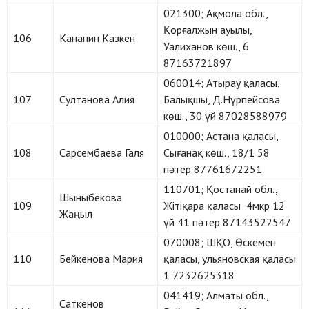
021300; Ақмола обл.,
Қорғалжын ауылы,
106
Канапин Казкен
Уалиханов көш., 6
87163721897
060014; Атырау қаласы,
107
Султанова Алия
Балықшы, Д.Нүрпейсова
көш., 30 үй 87028588979
010000; Астана қаласы,
108
Сарсембаева Галя
Сығанақ көш., 18/1 58
пәтер 87761672251
110701; Қостанай обл.,
Шыныбекова
109
Жітіқара қаласы 4мкр 12
Жаңыл
үй 41 пәтер 87143522547
070008; ШҚО, Өскемен
110
Бейкенова Мария
қаласы, ульяновская қаласы
1 7232625318
041419; Алматы обл.,
Саткенов