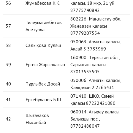
36
Жумабекова К.Қ.
қаласы, 18 мкр, 21 үй
87775740842
802226; Маңғыстау обл.,
Тилеумагамбетов
37
Жаңаөзен қаласы
Анетулла
87779207554
050063; Алматы қаласы,
38
Садықова Күләш
Ақсай 5 3733969
160900; Түркістан обл.,
39
Ергеш Жарылқасын
Сарыағаш қаласы
87013535505
050006; Алматы қаласы,
40
Тұрлыбек Досай
Қалқаман 2 2263431
071410; ШҚО, Семей
41
Еркебуланов Б.Ш.
қаласы 87222421080
060014; Атырау қаласы,
Шығанақов
42
Балықшы пос.,
Нысанбай
87782488047