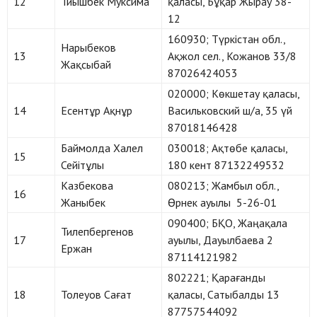
12
Тиышбек Муксима
қаласы, Бұқар Жырау 38-
12
160930; Түркістан обл.,
Нарыбеков
13
Ақжол сел., Кожанов 33/8
Жақсыбай
87026424053
020000; Көкшетау қаласы,
14
Есентұр Ақнұр
Васильковский ш/а, 35 үй
87018146428
Баймолда Халел
030018; Ақтөбе қаласы,
15
Сейітұлы
180 кент 87132249532
Казбекова
080213; Жамбыл обл.,
16
Жаныбек
Өрнек ауылы 5-26-01
090400; БҚО, Жаңақала
Тилепбергенов
17
ауылы, Дауылбаева 2
Ержан
87114121982
802221; Қарағанды
18
Толеуов Сағат
қаласы, Сатыбалды 13
87757544092