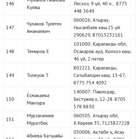
146
Лесхоз, 9 үй, 40 п., 8775
Куляш
448 3649
060026; Атырау,
Чулаков Тулеген
147
Нысанбаев көш.25 үй.
Аманаевич
290629, 87013232161
101000; Қарағанды обл,
148
Темиров Е
Осакаров ауд, Колхоз көш,
46 үй, 2 пәтер
802221; Қарағанды,
149
Толеуов Т
Сатыбалдин көш, 13-67,
8775 754 4092
140007; Павлодар,
Есмакаева
150
Бестужев к, 12-28. 8705
Манзура
578 8830
Мурзагалиев
060505; Атырау обл,
151
Муратбек
К.Кереев 35, 7123827228
030006; Ақтөбе қ, Асау
Абиева Батшайы