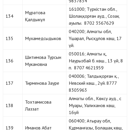
9837834
161000; Түркістан обл.,
Мұратова
134
Шолаққорған ауд., Созақ
Қалдыкүл
ауылы. 8702 3567629
040200; Алматы обл,
135
Мухамедсыдыков
Үшарал, Рысқұлов көш, 17
үй.
050016; Алматы қ,
Шитимова Турсын
136
Наурызбай б. көш., 13 үй, 8
Мукановна
п. 8707 4621959
040006; Талдықорған қ.,
137
Тирменова Зауре
Невский көш., 2үй. 8777
8305963
Алматы обл., Көксу ауд., с
Тохтамисова
138
Муары, Уалиханов көш,
Лаззат
16үй
060400; Атырау обл,
139
Иманов Абат
Құрманғазы, Болашақ көш,