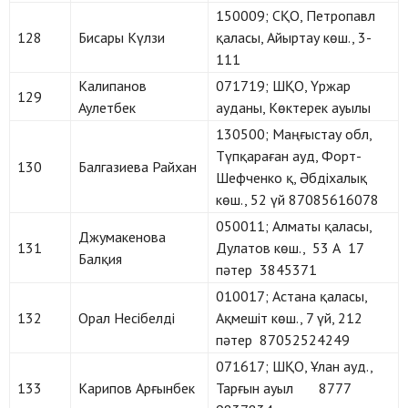
150009; СҚО, Петропавл
128
Бисары Күлзи
қаласы, Айыртау көш., 3-
111
Калипанов
071719; ШҚО, Үржар
129
Аулетбек
ауданы, Көктерек ауылы
130500; Маңғыстау обл,
Түпқараған ауд, Форт-
130
Балгазиева Райхан
Шефченко қ, Әбдіхалық
көш., 52 үй 87085616078
050011; Алматы қаласы,
Джумакенова
131
Дулатов көш., 53 А 17
Балқия
пәтер 3845371
010017; Астана қаласы,
132
Орал Несібелді
Ақмешіт көш., 7 үй, 212
пәтер 87052524249
071617; ШҚО, Ұлан ауд.,
133
Карипов Арғынбек
Тарғын ауыл 8777