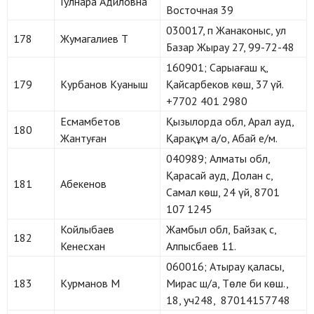
Гулнара Адиловна
Восточная 39
030017, п Жанаконыс, ул
178
Жумагалиев Т
Базар Жырау 27, 99-72-48
160901; Сарыағаш қ,
179
Курбанов Куаныш
Қайсарбеков көш, 37 үй.
+7702 401 2980
Есмамбетов
Қызылорда обл, Арал ауд,
180
Жантуған
Қарақұм а/о, Абай е/м.
040989; Алматы обл,
Қарасай ауд, Долан с,
181
Абекенов
Самал көш, 24 үй, 8701
107 1245
Койлыбаев
Жамбыл обл, Байзақ с,
182
Кенесхан
Алпысбаев 11.
060016; Атырау қаласы,
183
Курманов М
Мирас ш/а, Төле би көш.,
18, уч248, 87014157748