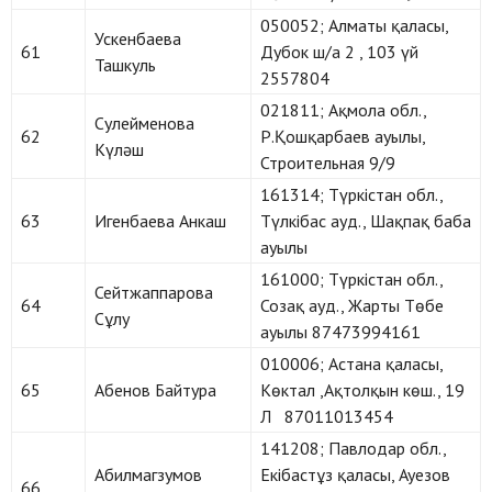
050052; Алматы қаласы,
Ускенбаева
61
Дубок ш/а 2 , 103 үй
Ташкуль
2557804
021811; Ақмола обл.,
Сулейменова
62
Р.Қошқарбаев ауылы,
Күләш
Строительная 9/9
161314; Түркістан обл.,
63
Игенбаева Анкаш
Түлкібас ауд., Шақпақ баба
ауылы
161000; Түркістан обл.,
Сейтжаппарова
64
Созақ ауд., Жарты Төбе
Сұлу
ауылы 87473994161
010006; Астана қаласы,
65
Абенов Байтура
Көктал ,Ақтолқын көш., 19
Л 87011013454
141208; Павлодар обл.,
Абилмагзумов
Екібастұз қаласы, Ауезов
66