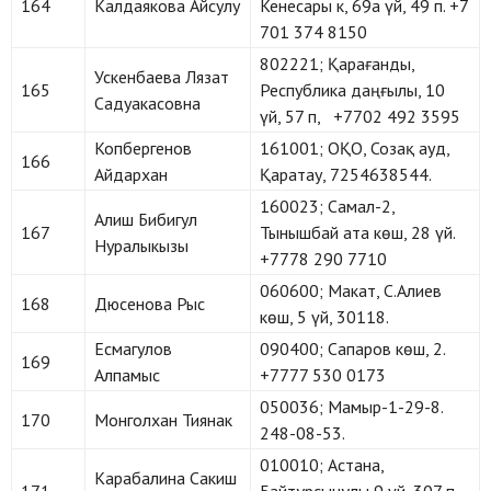
164
Калдаякова Айсулу
Кенесары к, 69а үй, 49 п. +7
701 374 8150
802221; Қарағанды,
Ускенбаева Лязат
165
Республика даңғылы, 10
Садуакасовна
үй, 57 п, +7702 492 3595
Копбергенов
161001; ОҚО, Созақ ауд,
166
Айдархан
Қаратау, 7254638544.
160023; Самал-2,
Алиш Бибигул
167
Тынышбай ата көш, 28 үй.
Нуралыкызы
+7778 290 7710
060600; Макат, С.Алиев
168
Дюсенова Рыс
көш, 5 үй, 30118.
Есмагулов
090400; Сапаров көш, 2.
169
Алпамыс
+7777 530 0173
050036; Мамыр-1-29-8.
170
Монголхан Тиянак
248-08-53.
010010; Астана,
Карабалина Сакиш