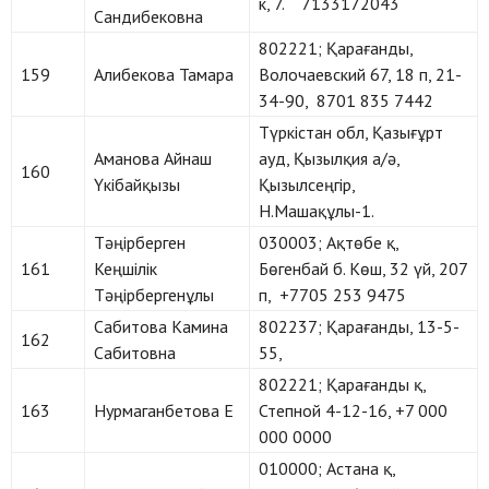
к, 7. 7133172043
Сандибековна
802221; Қарағанды,
159
Алибекова Тамара
Волочаевский 67, 18 п, 21-
34-90, 8701 835 7442
Түркістан обл, Қазығұрт
Аманова Айнаш
ауд, Қызылқия а/ә,
160
Үкібайқызы
Қызылсеңгір,
Н.Машақұлы-1.
Тәңірберген
030003; Ақтөбе қ,
161
Кеңшілік
Бөгенбай б. Көш, 32 үй, 207
Тәңірбергенұлы
п, +7705 253 9475
Сабитова Камина
802237; Қарағанды, 13-5-
162
Сабитовна
55,
802221; Қарағанды қ,
163
Нурмаганбетова Е
Степной 4-12-16, +7 000
000 0000
010000; Астана қ,