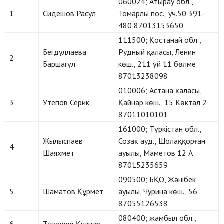
060024; Атырау обл.,
1
Сидешов Расул
Томарлы пос., уч.50 391-
480 87013153650
111500; Қостанай обл.,
Бегдуллаева
Рудный қаласы, Ленин
2
Баршагүл
көш., 211 үй 11 бөлме
87013238098
010006; Астана қаласы,
3
Утепов Серик
Қайнар көш., 15 Көктал 2
87011010101
161000; Түркістан обл.,
Жылыспаев
Созақ ауд., Шолаққорған
4
Шаяхмет
ауылы, Маметов 12 А
87015235659
090500; БҚО, Жәнібек
5
Шаматов Құрмет
ауылы, Чурина көш., 56
87055126538
080400; жамбыл обл.,