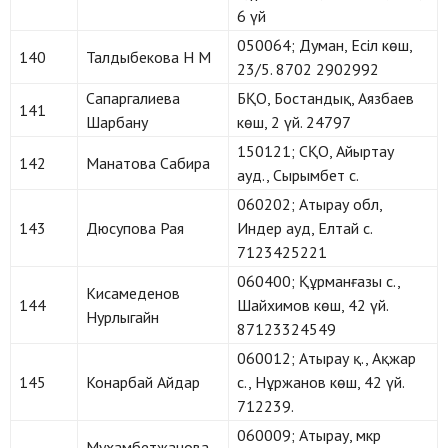
6 үй
050064; Думан, Есіл көш,
140
Талдыбекова Н М
23/5. 8702 2902992
Сапаргалиева
БҚО, Бостандық, Аязбаев
141
Шарбану
көш, 2 үй. 24797
150121; СҚО, Айыртау
142
Манатова Сабира
ауд., Сырымбет с.
060202; Атырау обл,
143
Дюсупова Рая
Индер ауд, Елтай с.
7123425221
060400; Құрманғазы с.,
Кисамеденов
144
Шайхимов көш, 42 үй.
Нурлыгайн
87123324549
060012; Атырау қ., Ақжар
145
Конарбай Айдар
с., Нұржанов көш, 42 үй.
712239.
060009; Атырау, мкр
Мухамбетжанова