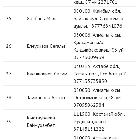
көш., 87 үй 2271701
080100; Жамбыл обл,
25
Халбаев Мэлс
Байзақ ауд, Сарыкемер
ауылы, 87776841076
050006; Алматы қ-сы,
Қалқаман ы/а,
26
Елеусизов Бегалы
Қыдырбековкөш, 95 үй
87773009939
030213; Ақтөбе обл.,
27
Куаншалиев Салим
Тамды пос., Есе батыр 7
877133735850
050030; Алматы қ-сы,
28
Тайжанова Алтын
Остроумов көш,48-үй
87055862384
111500; Қостанай обл.,
Кыстаубаева
29
Рудный қаласы,
Баймуханбет
87143151222
010009; Астана қ-сы,