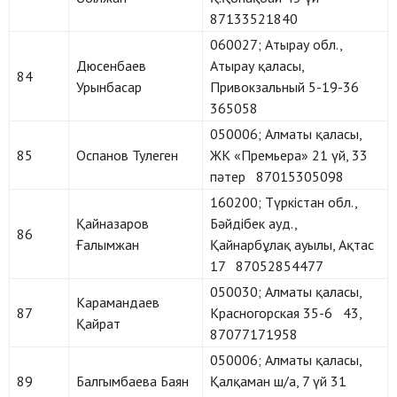
87133521840
060027; Атырау обл.,
Дюсенбаев
Атырау қаласы,
84
Урынбасар
Привокзальный 5-19-36
365058
050006; Алматы қаласы,
85
Оспанов Тулеген
ЖК «Премьера» 21 үй, 33
пәтер 87015305098
160200; Түркістан обл.,
Қайназаров
Бәйдібек ауд.,
86
Ғалымжан
Қайнарбұлақ ауылы, Ақтас
17 87052854477
050030; Алматы қаласы,
Карамандаев
87
Красногорская 35-6 43,
Қайрат
87077171958
050006; Алматы қаласы,
89
Балгымбаева Баян
Қалқаман ш/а, 7 үй 31