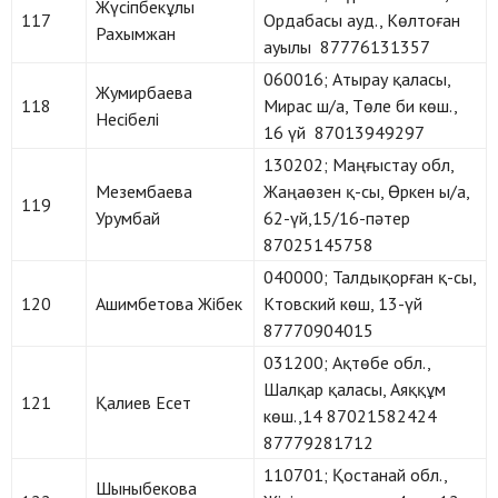
Жүсіпбекұлы
117
Ордабасы ауд., Көлтоған
Рахымжан
ауылы 87776131357
060016; Атырау қаласы,
Жумирбаева
118
Мирас ш/а, Төле би көш.,
Несібелі
16 үй 87013949297
130202; Маңғыстау обл,
Мезембаева
Жаңаөзен қ-сы, Өркен ы/а,
119
Урумбай
62-үй,15/16-пәтер
87025145758
040000; Талдықорған қ-сы,
120
Ашимбетова Жібек
Ктовский көш, 13-үй
87770904015
031200; Ақтөбе обл.,
Шалқар қаласы, Аяққұм
121
Қалиев Есет
көш.,14 87021582424
87779281712
110701; Қостанай обл.,
Шыныбекова