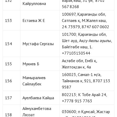
152
Барақ көш, 31 үй, 8702
Кайрулловна
567 8268
100697, Қарағанды обл,
153
Естаева Ж Е
Сатпаев қ, М.Жалел көш,
24. 73979, 8747 607 0602
101700; Қарағанды обл,
Шет ауд, Ақсу-Аюлы ауылы,
154
Мустафа Сергазы
Бәйгітөбе көш, 1.
+77103150544
Ақтөбе обл, Ембі қ,
155
Мукиев Б
Желтоқсан к, 4а
160023, Самал-1 м/а,
Мамыралиев
156
Тайманов к, 921, 8707 153
Сайлаубек
9587
802213; К Тобе Арай 24,
157
Ауелбаева Кайша
+7778 915 7763
Аймухамбетова
030600; п Құмсай, Жастар
158
Ляззат