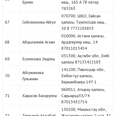
Ермек
көш., 165 А 78 пәтер
763263
070700; ШҚО, Зайсан
67
Сейсекенова Айгүл
қаласы, Тәуелсіздік көш.,
20 8 7772205853
010006; Астана қаласы,
68
Абдыгалиев Агзам
Ардагерлер көш., 14
87011013454
031300; Ақтөбе обл., Ембі
69
Есекенова Зауреш
қаласы 87133422103
141200; Павлодар обл.,
Абгужинова
70
Екібастұз қаласы,
Гульжиян
Беркимбаева 147-1
060011; Атырау қаласы,
71
Харасов Басирулла
Сарыарқа33/74
87013432754
130200; Маңғыстау обл.,
72
Тарғынов Алдабай
Жаңаөзен қаласы 2 ш/а 32