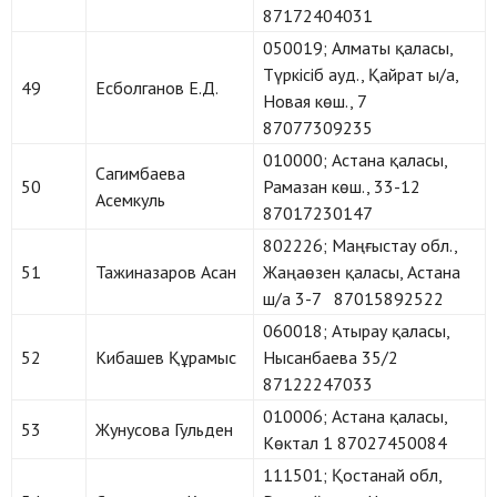
87172404031
050019; Алматы қаласы,
Түркісіб ауд., Қайрат ы/а,
49
Есболганов Е.Д.
Новая көш., 7
87077309235
010000; Астана қаласы,
Сагимбаева
50
Рамазан көш., 33-12
Асемкуль
87017230147
802226; Маңғыстау обл.,
51
Тажиназаров Асан
Жаңаөзен қаласы, Астана
ш/а 3-7 87015892522
060018; Атырау қаласы,
52
Кибашев Құрамыс
Нысанбаева 35/2
87122247033
010006; Астана қаласы,
53
Жунусова Гульден
Көктал 1 87027450084
111501; Қостанай обл,