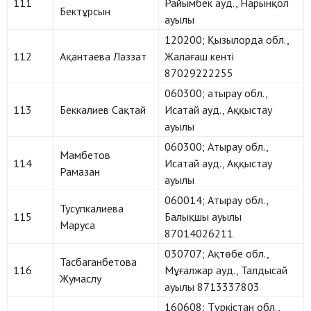
111
Райымбек ауд., Нарынқол
Бектұрсын
ауылы
120200; Қызылорда обл.,
112
Ақантаева Ләззат
Жалағаш кенті
87029222255
060300; атырау обл.,
113
Беккалиев Сақтай
Исатай ауд., Аққыстау
ауылы
060300; Атырау обл.,
Мамбетов
114
Исатай ауд., Аққыстау
Рамазан
ауылы
060014; Атырау обл.,
Тусупкалиева
115
Балықшы ауылы
Маруса
87014026211
030707; Ақтөбе обл.,
Тасбаганбетова
116
Мұғалжар ауд., Талдысай
Жумаслу
ауылы 8713337803
160608; Түркістан обл.,