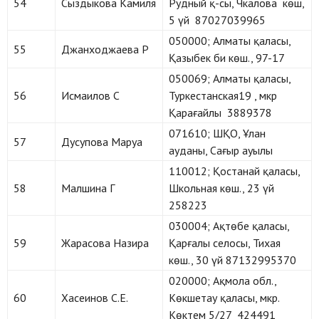
54
Сыздыкова Камиля
Рудный қ-сы, Чкалова көш,
5 үй 87027039965
050000; Алматы қаласы,
55
Джанходжаева Р
Қазыбек би көш., 97-17
050069; Алматы қаласы,
56
Исмаилов С
Туркестанская19 , мкр
Қарағайлы 3889378
071610; ШҚО, Ұлан
57
Дусупова Маруа
ауданы, Сағыр ауылы
110012; Қостанай қаласы,
58
Малшина Г
Школьная көш., 23 үй
258223
030004; Ақтөбе қаласы,
59
Жарасова Назира
Қарғалы селосы, Тихая
көш., 30 үй 87132995370
020000; Ақмола обл.,
60
Хасеинов С.Е.
Көкшетау қаласы, мкр.
Көктем 5/27 424491