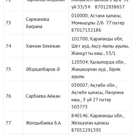
үй 33/34 87012938657
010000; Астана қаласы,
Саржанова
73
Момышұлы 2/6 77 пәтер
Баграна
87017132186
101700; Қарағанды обл,
74
Хамзин Бекежан
Шет ауд, Ақсу-Аюлы ауылы,
Жанқұтты көш., 53/1
120304; Қызылорда обл.,
75
Әбдіқапбаров Ә
Жаңақорған ауд., Бірлік
ауылы
030007; Ақтөбе обл.,
Ақтөбе қаласы, Лачугина
76
Сарбаева Айжан
көш., 3 үй 27 пәтер
503773
840146; Қарағанды обл.,
77
Жолдыбаева Б.А.
Жезқазған қаласы
87052291395