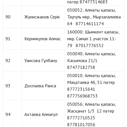
пәтер 87477314683
050052; Алматы қаласы,
90
Жунисжанов Серік
Таугуль мкр., Мырзагалиева
64 87714611174
160000; Шымкент қаласы,
91
Керимкулов Алмас
мкр. Самал 1 участок 11-
79 87017776552
050040; Алматы қаласы,
92
Уаисова Гұлбану
Касымова 21/1
87477182758
050010; Алматы қаласы,
Мақатаева 46, 51 пәтер
93
Доспаева Раиса
87772315641
877756968753
050056; Алматы қаласы,
Жасқанат 1/3 12 пәтер
94
Ахтаева Алмагүл
87772710525
87781017056