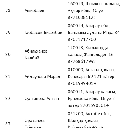
160019; Шымкент қаласы,
78
Аширбаев Т
Ақжар көш., 30 үй
87710881125
060014; Атырау обл.,
79
Габбасов Бисенбай
Балықшы ауданы Мира 84
87021717700
120018; Қызылорда
Абильханов
80
қаласы, Жангельдин 16
Калбай
87768617998
010000; Астана қаласы,
81
Айдаулова Марал
Кенесары 69 121 пәтер
87019994014
060011; Атырау қаласы,
82
Султанова Алтын
Ерниязова көш., 16 үй 2
пәтер 87013905014
031200; Ақтөбе обл.,
Оразалиев
Шалқар қаласы,
83
Әбілжан
Қ.Қонақбай 43 үй