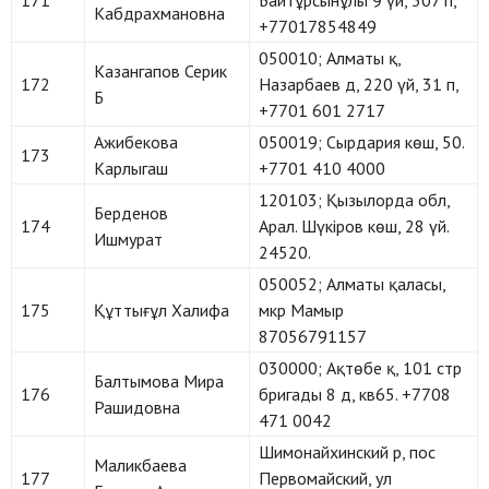
171
Байтұрсынұлы 9 үй, 307 п,
Кабдрахмановна
+77017854849
050010; Алматы қ,
Казангапов Серик
172
Назарбаев д, 220 үй, 31 п,
Б
+7701 601 2717
Ажибекова
050019; Сырдария көш, 50.
173
Карлыгаш
+7701 410 4000
120103; Қызылорда обл,
Берденов
174
Арал. Шүкіров көш, 28 үй.
Ишмурат
24520.
050052; Алматы қаласы,
175
Құттығұл Халифа
мкр Мамыр
87056791157
030000; Ақтөбе қ, 101 стр
Балтымова Мира
176
бригады 8 д, кв65. +7708
Рашидовна
471 0042
Шимонайхинский р, пос
Маликбаева
177
Первомайский, ул