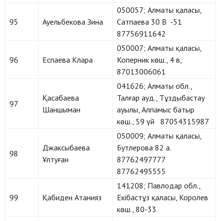
050057; Алматы қаласы,
95
Ауельбекова Зина
Сатпаева 30 В -51
87756911642
050007; Алматы қаласы,
96
Еспаева Клара
Коперник көш., 4 в,
87013006061
041626; Алматы обл.,
Қасабаева
Талғар ауд., Тұздыбастау
97
Шаншыман
ауылы, Алпамыс батыр
көш., 59 үй 87054315987
050009; Алматы қаласы,
Джаксыбаева
Бутлерова 82 а.
98
Ұлтуған
87762497777
87762495555
141208; Павлодар обл.,
99
Қабиден Атанияз
Екібастұз қаласы, Королев
көш., 80-33