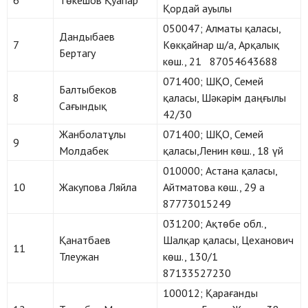
6
Төкешов Қуапар
Қордай ауылы
050047; Алматы қаласы,
Дандыбаев
7
Көкқайнар ш/а, Арқалық
Бертагу
көш., 21 87054643688
071400; ШҚО, Семей
Балтыбеков
8
қаласы, Шәкәрім даңғылы
Сағындық
42/30
Жанболатұлы
071400; ШҚО, Семей
9
Молдабек
қаласы,Ленин көш., 18 үй
010000; Астана қаласы,
10
Жакупова Ляйла
Айтматова көш., 29 а
87773015249
031200; Ақтөбе обл.,
Қанатбаев
Шалқар қаласы, Цеханович
11
Тлеужан
көш., 130/1
87133527230
100012; Қарағанды