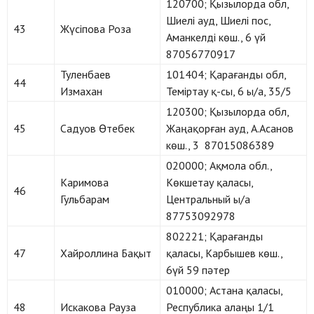
120700; Қызылорда обл,
Шиелі ауд, Шиелі пос,
43
Жүсіпова Роза
Аманкелді көш., 6 үй
87056770917
Туленбаев
101404; Қарағанды обл,
44
Измахан
Теміртау қ-сы, 6 ы/а, 35/5
120300; Қызылорда обл,
45
Садуов Өтебек
Жаңақорған ауд, А.Асанов
көш., 3 87015086389
020000; Ақмола обл.,
Каримова
Көкшетау қаласы,
46
Гульбарам
Центральный ы/а
87753092978
802221; Қарағанды
47
Хайроллина Бақыт
қаласы, Карбышев көш.,
6үй 59 пәтер
010000; Астана қаласы,
48
Искакова Рауза
Республика алаңы 1/1