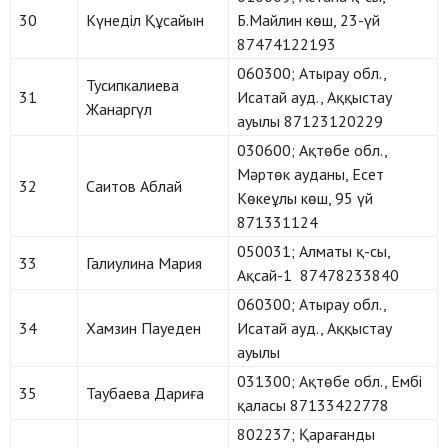
30
Күнеділ Құсайын
Б.Майлин көш, 23-үй
87474122193
060300; Атырау обл.,
Тусипкалиева
31
Исатай ауд., Аққыстау
Жанаргүл
ауылы 87123120229
030600; Ақтөбе обл.,
Мәртөк ауданы, Есет
32
Саитов Аблай
Көкеұлы көш, 95 үй
871331124
050031; Алматы қ-сы,
33
Галиулина Мария
Ақсай-1 87478233840
060300; Атырау обл.,
34
Хамзин Пауеден
Исатай ауд., Аққыстау
ауылы
031300; Ақтөбе обл., Ембі
35
Таубаева Дариға
қаласы 87133422778
802237; Қарағанды