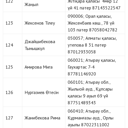
122
Жітіқара қаласы 4мкр 12
Жаңыл
үй 41 пәтер 87143522547
090006; Орал қаласы,
123
Жексенов Тілеу
Жексенбаев көш., 78 үй
103 пәтер 87058042782
050057; Алматы қаласы,
Джайшибекова
124
утепова 8 31 пәтер
Тынышкүл
87012933058
060021; Атырау қаласы,
125
Амирова Мига
Гаухартас 7-4
87781146920
060101; Атырау обл.,
Жылыой ауд., Құлсары
126
Нургазиев Өтесін
қаласы 9 ауыл 69 үй
87751489343
060410; Атырау обл.,
127
Жанибекова Рима
Құрманғазы ауд., Орлы
ауылы 87022311002