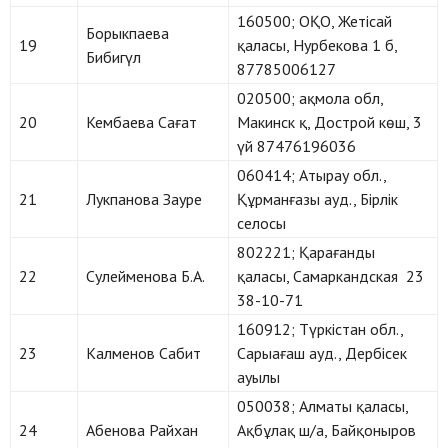
160500; ОҚО, Жетісай
Борыкпаева
19
қаласы, Нурбекова 1 б,
Бибигүл
87785006127
020500; ақмола обл,
20
Кембаева Сағат
Макинск қ, Дострой көш, 3
үй 87476196036
060414; Атырау обл.,
21
Лукпанова Зауре
Құрманғазы ауд., Бірлік
селосы
802221; Қарағанды
22
Сулейменова Б.А.
қаласы, Самаркандская 23
38-10-71
160912; Түркістан обл.,
23
Калменов Сабит
Сарыағаш ауд., Дербісек
ауылы
050038; Алматы қаласы,
24
Абенова Райхан
Ақбұлақ ш/а, Байқоныров