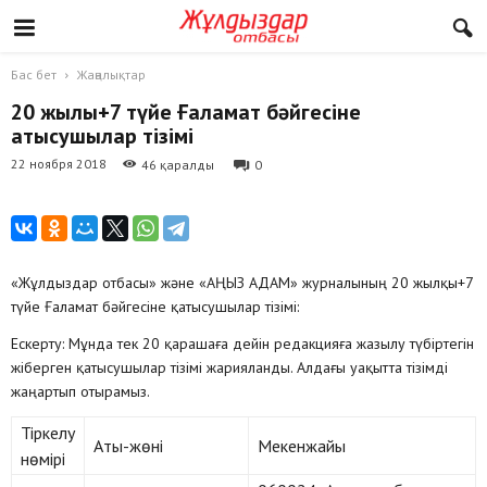
Бас бет
Жаңалықтар
20 жылқы+7 түйе Ғаламат бәйгесіне
қатысушылар тізімі
22 ноября 2018
46 қаралды
0
«Жұлдыздар отбасы» және «АҢЫЗ АДАМ» журналының 20 жылқы+7
түйе Ғаламат бәйгесіне қатысушылар тізімі:
Ескерту: Мұнда тек 20 қарашаға дейін редакцияға жазылу түбіртегін
жіберген қатысушылар тізімі жарияланды. Алдағы уақытта тізімді
жаңартып отырамыз.
Тіркелу
Аты-жөні
Мекенжайы
нөмірі