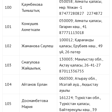
050058; Алматы қаласы,
Қаумбекова
100
мкр. Ұлжан -1
Тыныштық
87477280827 2274872
050009; Алматы қаласы,
Конкушев
101
Гагарин көш., 41
Ахметкали
87771113018
100012; Қарағанды
102
Жаманова Саулеш
қаласы, Ерубаев көш., 49
үй, 26 пәтер
130003; Маңғыстау обл.,
Смагулова
103
Ақтау қаласы, 26-41-27
Жайшылық
87011336755
060300; Атырау обл.,
104
Айтанов Ерлан
Исатай ауд., Аққыстау
ауылы
161224; Түркістан обл.,
Досмамбетова
105
Түркістан қаласы,
Мария
Байтерекұлы көш., 39