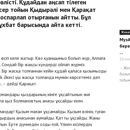
істі. Құдайдан аңсап тілеген
сер тойын Қыдырәлі мен Қарақат
 жоспарлап отырғанын айтты. Бұл
сұхбат барысында айта кетті.
Жаңа
МузА
бере
...
 өсіп келе жатыр. Көз қуаншымыз болып жүр, Аллаға
16 но
. Сондай бір жақсы күндерді ойлап жүрміз.
– Жіг
 Бір жасқа толғаннан кейін құдай қаласа қызымызды
болып
ой. Әкесі үш жасқа толғанда мүмкін көрсетеміз деп
тобым
 – дейді Қарақат.
рмандары қыздарының кімге ұқсайтынын жиі
ла қыз Болмановтың анасы ұқсайды екен.
андар! Қызым маған ұқсамайды. Қызым өзінің туған
Қыдырдың анасынан аумайды. Қатты ұқсайды. Жаны
ын. Ерте дүниеден озды ғой. Үлкен кісілердің