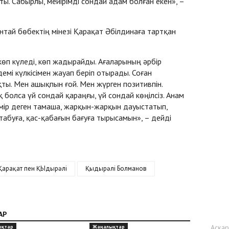
ты. Сабырлы, мейірімді сондай адам болған екен», –
ентай бөбектің мінезі Қарақат Әбілдинаға тартқан
 көп күледі, көп жадырайды. Ағаларының әрбір
емі күлкісімен жауап беріп отырады. Соған
ты. Мен ашықпын ғой. Мен жүрген позитивпін.
болса үй сондай қараңғы, үй сондай көңілсіз. Анам
 Өмір деген тамаша, жарқын-жарқын дауыстатып,
 табуға, қас-қабағын бағуға тырысамын», – дейді
Қарақат пен ҚЫдырәлі
Қыдырәлі Болманов
АР
Асқа
ықтар
Жаңалықтар