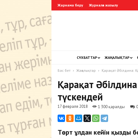
Жарнама беру
Журналға жазылу
СҰХБАТТАР
ЖАҢАЛЫҚТАР
Бас бет
Жаңалықтар
Қарақат Әбілдина: Қ
Қарақат Әбілдина
түскендей
17 февраля 2018
1 300 қаралды
Төрт ұлдан кейін қызды б