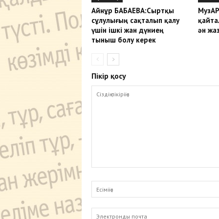
Айнұр БАБАЕВА:Сыртқы
МузАР
сұлулығың сақталып қалу
қайта
үшін ішкі жан дүниең
ән жа
тыныш болу керек
Пікір қосу