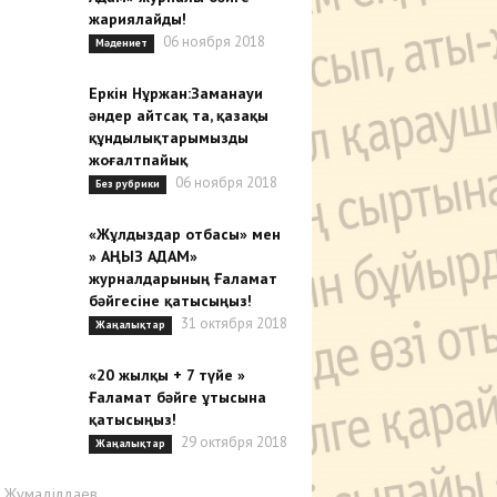
жариялайды!
06 ноября 2018
Мәдениет
Еркін Нұржан:Заманауи
әндер айтсақ та, қазақы
құндылықтарымызды
жоғалтпайық
06 ноября 2018
Без рубрики
«Жұлдыздар отбасы» мен
» АҢЫЗ АДАМ»
журналдарының Ғаламат
бәйгесіне қатысыңыз!
31 октября 2018
Жаңалықтар
«20 жылқы + 7 түйе »
Ғаламат бәйге ұтысына
қатысыңыз!
29 октября 2018
Жаңалықтар
р Жұмаділдаев