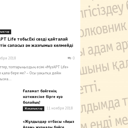
лықтар
РТ Life тобы:Екі сөзді қайталай
тін сапасыз ән жазғымыз келмейді
ября 2018
0
іттер, топтарыңыздың есімі «МузАРТ Life»
 қала бере ме? – Осы уақытқа дейін
ызға...
Ғаламат бәйгенің
нәтижесіне бірге куә
болайық!
11 ноября 2018
Жаңалықтар
«Жұлдыздар отбасы «Аңыз
Адам» журналы бәйге