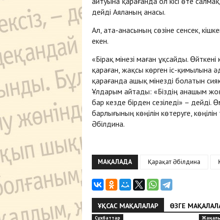
айтуына қарағанда ол кісі өте салмақ
дейді Аяланың анасы.
Ал, ата-анасының сөзіне сенсек, кішк
екен.
«Бірақ мінезі маған ұқсайды. Өйткені
қараған, жақсы көрген іс-қимылына әд
қарағанда ашық мінезді болатын сияқ
Ұлдарым айтады: «Біздің анашым жоқ 
бар кезде бірден сезіледі» – дейді.
барлығының көңілін көтеруге, көңілін
Әбілдина.
МАҚАЛАДА
Қарақат Әбілдина
ҰҚСАС МАҚАЛАЛАР
ӨЗГЕ МАҚАЛАЛ
Сұхбаттар
Жаңал