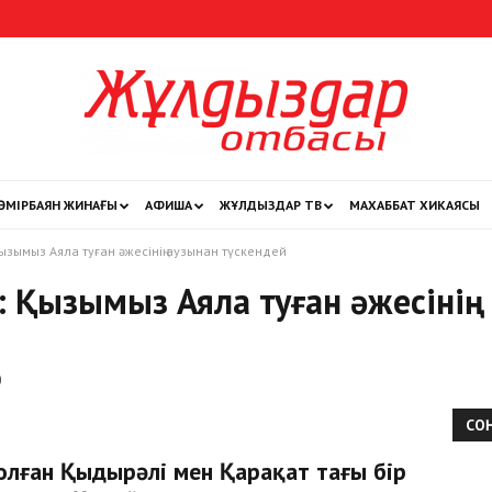
ӨМІРБАЯН ЖИНАҒЫ
АФИША
ЖҰЛДЫЗДАР ТВ
МАХАББАТ ХИКАЯСЫ
Жұлдыздар
ызымыз Аяла туған әжесінің аузынан түскендей
: Қызымыз Аяла туған әжесінің
отбасы
0
СО
олған Қыдырәлі мен Қарақат тағы бір