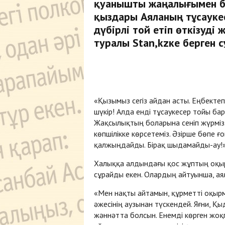
қуанышты жаңалығымен бөл
қыздары Аяланың тұсауке
дүбірлі той етіп өткізуді
туралы Stan,kzке берген 
«Қызымыз сегіз айдан асты. Еңбектеп
шүкір! Алда енді тұсаукесер тойы бар
Жақсылықтың боларына сеніп жүрміз.
көпшілікке көрсетеміз. Әзірше бөпе ғ
қалжыңдайды. Бірақ шыдамайды-ау!»,
Халыққа алдындағы қос жұптың оқы
сұрайды екен. Олардың айтуынша, ая
«Мен нақты айтамын, құрметті оқырм
әжесінің аузынан түскендей. Яғни, 
жәннәтта болсын. Енемді көрген жоқп