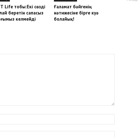
Т Life тобы:Екі сөзді
Ғаламат бәйгенің
лай беретін сапасыз
нәтижесіне бірге куә
зғымыз келмейді
болайық!