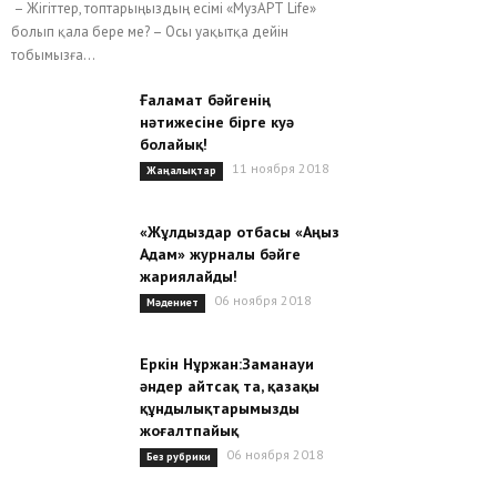
– Жігіттер, топтарыңыздың есімі «МузАРТ Life»
болып қала бере ме? – Осы уақытқа дейін
тобымызға...
Ғаламат бәйгенің
нәтижесіне бірге куә
болайық!
11 ноября 2018
Жаңалықтар
«Жұлдыздар отбасы «Аңыз
Адам» журналы бәйге
жариялайды!
06 ноября 2018
Мәдениет
Еркін Нұржан:Заманауи
әндер айтсақ та, қазақы
құндылықтарымызды
жоғалтпайық
06 ноября 2018
Без рубрики