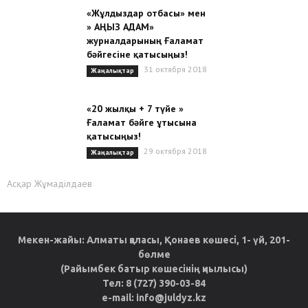
«Жұлдыздар отбасы» мен
» АҢЫЗ АДАМ»
журналдарының Ғаламат
бәйгесіне қатысыңыз!
31 октября 2018
Жаңалықтар
«20 жылқы + 7 түйе »
Ғаламат бәйге ұтысына
қатысыңыз!
29 октября 2018
Жаңалықтар
Асқар Жұмаділдаев
Мекен-жайы: Алматы қаласы, Қонаев көшесі, 1- үй, 201-
бөлме
(Райымбек батыр көшесінің қиылысы)
Тел: 8 (727) 390-03-84
e-mail: info@juldyz.kz