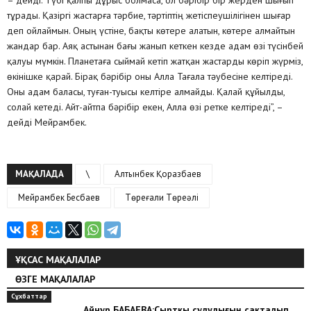
– дейді. Түбі қалпы дұрыс болмаса, ол бәрібір бір жерден шығып
тұрады. Қазіргі жастарға тәрбие, тәртіптің жетіспеушілігінен шығар
деп ойлаймын. Оның үстіне, бақты көтере алатын, көтере алмайтын
жандар бар. Аяқ астынан бағы жанып кеткен кезде адам өзі түсінбей
қалуы мүмкін. Планетаға сыймай кетіп жатқан жастарды көріп жүрміз,
өкінішке қарай. Бірақ бәрібір оны Алла Тағала тәубесіне келтіреді.
Оны адам баласы, туған-туысы келтіре алмайды. Қалай құйылды,
солай кетеді. Айт-айтпа бәрібір екен, Алла өзі ретке келтіреді”, –
дейді Мейрамбек.
МАҚАЛАДА
\
Алтынбек Қоразбаев
Мейрамбек Бесбаев
Төреғали Төреәлі
ҰҚСАС МАҚАЛАЛАР
ӨЗГЕ МАҚАЛАЛАР
Сұхбаттар
Айнұр БАБАЕВА:Сыртқы сұлулығың сақталып