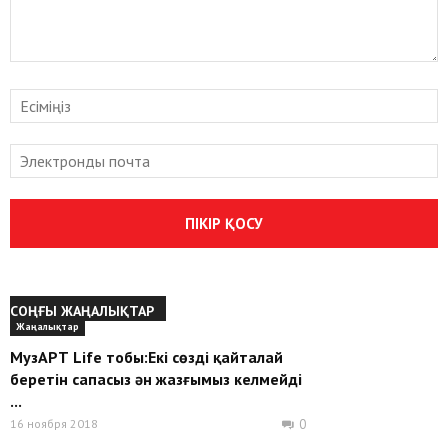
СОҢҒЫ ЖАҢАЛЫҚТАР
Жаңалықтар
МузАРТ Life тобы:Екі сөзді қайталай
беретін сапасыз ән жазғымыз келмейді
...
16 ноября 2018
0