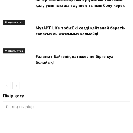
қалу үшін ішкі жан дүниең тыныш болу керек
Жаңалықтар
МузАРТ Life тобы:Екі сөзді қайталай беретін
сапасыз ән жазғымыз келмейді
Жаңалықтар
Ғаламат бәйгенің нәтижесіне бірге куә
болайық!
Пікір қосу