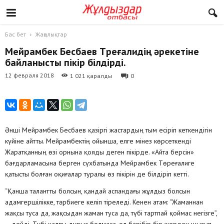
Бас бет
Жаңалықтар
Мейрамбек Бесбаев Төреғалидің әрекетіне
байланысты пікір білдірді.
12 февраля 2018
1 021 қаралды
0
Әнші Мейрамбек Бесбаев қазіргі жастардың тым есіріп кеткендігін
күйіне айтты. Мейрамбектің ойынша, елге мінез көрсеткенді
Жаратқанның өзі орнына қояды деген пікірде. «Айта берсін»
бағдарламасына берген сүхбатында Мейрамбек Төреғалиге
қатысты болған оқиғалар туралы өз пікірін де білдіріп кетті.
“Қанша талантты болсын, қандай аспандағы жұлдыз болсын
адамгершілікке, тәрбиеге келіп тіреледі. Кенен атам: “Жаманнан
жақсы туса да, жақсыдан жаман туса да, түбі тартпай қоймас негізге”,