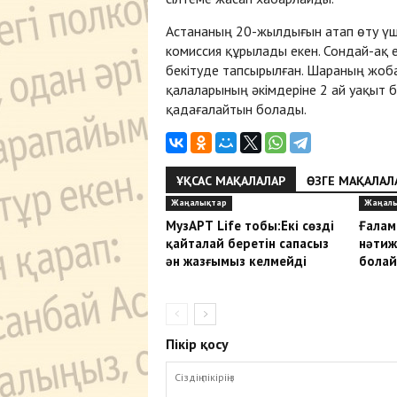
Астананың 20-жылдығын атап өту үш
комиссия құрылады екен. Сондай-ақ
бекітуде тапсырылған. Шараның жоб
қалаларының әкімдеріне 2 ай уақыт б
қадағалайтын болады.
ҰҚСАС МАҚАЛАЛАР
ӨЗГЕ МАҚАЛАЛ
Жаңалықтар
Жаңал
МузАРТ Life тобы:Екі сөзді
Ғалам
қайталай беретін сапасыз
нәтиж
ән жазғымыз келмейді
болай
Пікір қосу