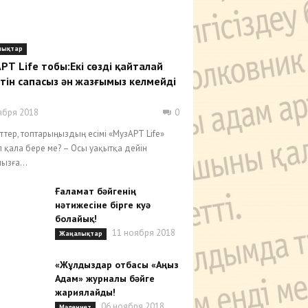
лықтар
РТ Life тобы:Екі сөзді қайталай
тін сапасыз ән жазғымыз келмейді
ября 2018
0
іттер, топтарыңыздың есімі «МузАРТ Life»
 қала бере ме? – Осы уақытқа дейін
ызға...
Ғаламат бәйгенің
нәтижесіне бірге куә
болайық!
11 ноября 2018
Жаңалықтар
«Жұлдыздар отбасы «Аңыз
Адам» журналы бәйге
жариялайды!
06 ноября 2018
Мәдениет