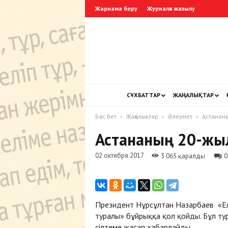
Жарнама беру
Журналға жазылу
СҰХБАТТАР
ЖАҢАЛЫҚТАР
Бас бет
Жаңалықтар
Әлеумет
Астанан
Астананың 20-жы
02 октября 2017
3 065 қаралды
0
Президент Нұрсұлтан Назарбаев «Е
туралы» бұйрыққа қол қойды. Бұл т
сілтеме жасап хабарлайды.