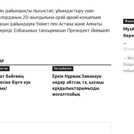
ін дайындықты пысықтап, ұйымдастыру үшін
 елорданың 20-жылдығына орай арнай концепция
Жаңа
асын дайындауға Үкімет пен Астана және Алматы
МузА
ерілді. Елбасының тапсырмасын Президент Әкімшілігі
бере
...
16 но
– Жіг
АР
болып
ықтар
Без рубрики
тобым
ат бәйгенің
Еркін Нұржан:Заманауи
есіне бірге куә
әндер айтсақ та, қазақы
ық!
құндылықтарымызды
жоғалтпайық