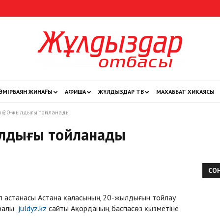
ӨМІРБАЯН ЖИНАҒЫ
АФИША
ЖҰЛДЫЗДАР ТВ
МАХАББАТ ХИКАЯСЫ
Жұлдыздар
ың 20-жылдығы тойланады
лдығы тойланады
отбасы
СО
л астанасы Астана қаласының 20-жылдығын тойлау
уралы
juldyz.kz
сайты Ақорданың баспасөз қызметіне