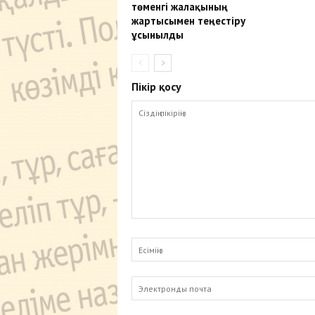
төменгі жалақының
жартысымен теңестіру
ұсынылды
Пікір қосу