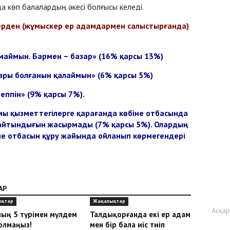
а көп балалардың әкесі болғысы келеді.
рден (жұмыскер ер адамдармен салыстырғанда)
маймын. Бармен – базар» (16% қарсы 13%)
ары болғанын қалаймын» (6% қарсы 5%)
еппін» (9% қарсы 7%).
ы қызметтегілерге қарағанда көбіне отбасында
майтындығын жасырмады (7% қарсы 5%). Олардың
не отбасын құру жайында ойланып көрмегендері
АР
ықтар
Жаңалықтар
Асқа
ың 5 түрімен мүлдем
Талдықорғанда екі ер адам
олмаңыз!
мен бір бала иіс тиіп