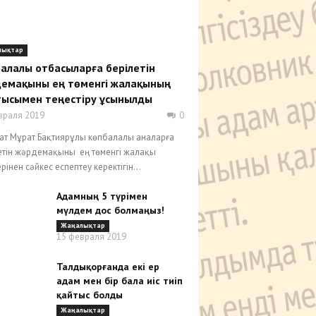
лықтар
алалы отбасыларға берілетін
емақыны ең төменгі жалақының
ысымен теңестіру ұсынылды
враля 2019
0
ат Мұрат Бақтиярұлы көпбалалы аналарға
етін жәрдемақыны ең төменгі жалақы
інен сәйкес еспептеу керектігін...
Адамның 5 түрімен
мүлдем дос болмаңыз!
Жаңалықтар
15 февраля 2019
Талдықорғанда екі ер
адам мен бір бала иіс тиіп
қайтыс болды
Жаңалықтар