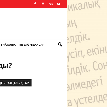
БАЙЛАНЫС
БІЗДІҢ РЕДАКЦИЯ
йды?
ҢҒЫ ЖАҢАЛЫҚТАР