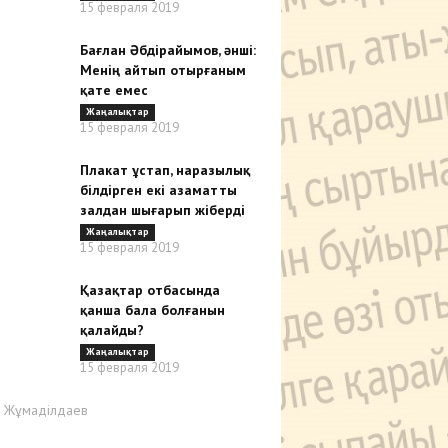
15 февраля 2019
Бағлан Әбдірайымов, әнші:
Менің айтып отырғаным
қате емес
Жаңалықтар
15 февраля 2019
Плакат ұстап, наразылық
білдірген екі азаматты
залдан шығарып жіберді
Жаңалықтар
15 февраля 2019
Қазақтар отбасында
қанша бала болғанын
қалайды?
Жаңалықтар
15 февраля 2019
р Жұмаділдаев