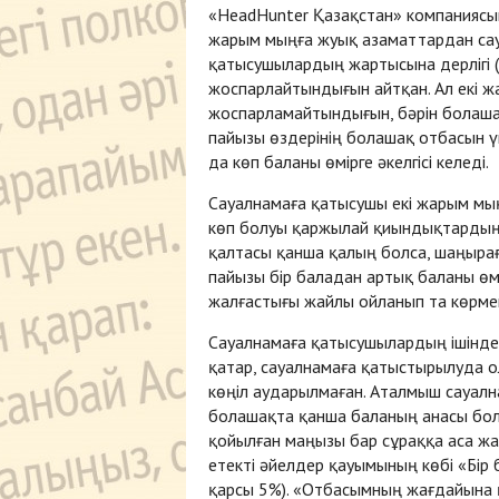
«HeadHunter Қазақстан» компаниясын
жарым мыңға жуық азаматтардан сау
қатысушылардың жартысына дерлігі 
жоспарлайтындығын айтқан. Ал екі 
жоспарламайтындығын, бәрін болашақ
пайызы өздерінің болашақ отбасын ү
да көп баланы өмірге әкелгісі келеді.
Сауалнамаға қатысушы екі жарым мы
көп болуы қаржылай қиындықтардың
қалтасы қанша қалың болса, шаңырағ
пайызы бір баладан артық баланы өмі
жалғастығы жайлы ойланып та көрмег
Сауалнамаға қатысушылардың ішінде
қатар, сауалнамаға қатыстырылуда 
көңіл аударылмаған. Аталмыш сауал
болашақта қанша баланың анасы болғ
қойылған маңызы бар сұраққа аса жа
етекті әйелдер қауымының көбі «Бір
қарсы 5%). «Отбасымның жағдайына қ