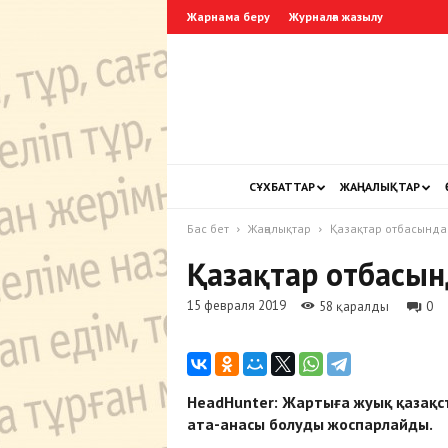
Жарнама беру
Журналға жазылу
СҰХБАТТАР
ЖАҢАЛЫҚТАР
Бас бет
Жаңалықтар
Қазақтар отбасында
Қазақтар отбасын
15 февраля 2019
58 қаралды
0
HeadHunter: Жартыға жуық қазақ
ата-анасы болуды жоспарлайды.