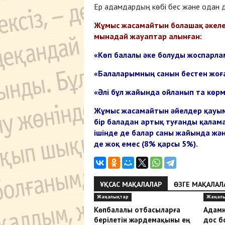
Ер адамдардың көбі бес және одан д
Жұмыс жасамайтын болашақ әкеле
мынадай жауаптар алынған:
«Көп балалы әке болуды жоспарла
«Балаларымның санын бестен жоғ
«Әлі бұл жайында ойланып та көрм
Жұмыс жасамайтын әйелдер қауым
бір баладан артық туғанды қала
ішінде де балар саны жайында жә
де жоқ емес (8% қарсы 5%).
ҰҚСАС МАҚАЛАЛАР
ӨЗГЕ МАҚАЛАЛ
Жаңалықтар
Жаңал
Көпбалалы отбасыларға
Адамн
берілетін жәрдемақыны ең
дос б