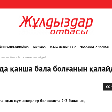
ӨМІРБАЯН ЖИНАҒЫ
АФИША
ЖҰЛДЫЗДАР ТВ
МАХАББАТ ХИКАЯСЫ
Жұлдыздар
 қанша бала болғанын қалайды?
да қанша бала болғанын қала
отбасы
СО
стандық жұмыскерлер болашақта 2-3 баланың