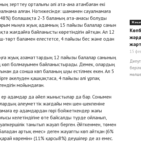
ың зерттеу орталығы әлі ата-ана атанбаған екі
алнама алған. Нәтижесінде: шамамен сауалнамаға
(48%) болашақта 2-3 баланың ата-анасы болуды
Жаңа
жарым мыңға жуық адамның 15 пайызы балалар санын
Көпб
та жағдайға байланысты көретіндігін айтқан. Ал 12
жәрд
ш-төрт баламен елестетсе, 4 пайызы бес және одан
жарт
15 фе
ңға жуық азаматтардың 12 пайызы балалар санының
Депут
 көп болмауымен байланыстырады. Демек, олардың
беріл
ынан да сонша көп баланың шуы естілмек екен. Ал 5
мөлшер
рге әкелуден қашқақтаса, 4 пайызы әлі ұрпақ
ендігін мойындаған.
 ер адамдар да әйел жыныстылар да бар. Сонымен
олардың әлеуметтік жағдайы мен шен-шекпеніне
намаға ер адамдардан гөрі бойжеткендер жағы
ысы келетіндігіне өте байсалды түрде ойланып,
уапкершілік танытып жауап берген. Әйткенмен, төмен
 баладан артық емес» деген жауапты көп айтқан (6%
арай көремін» (11% қарсы8%) деушілер де аз емес.