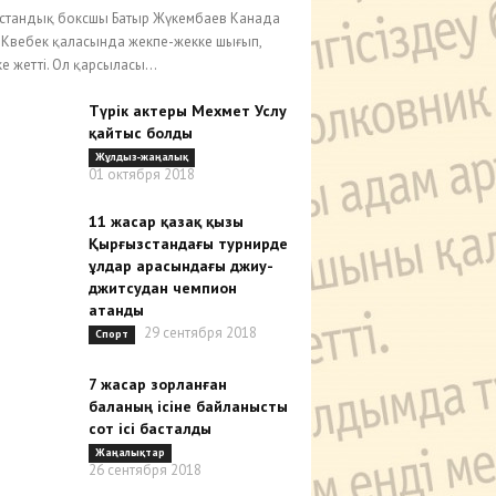
стандық боксшы Батыр Жүкембаев Канада
ң Квебек қаласында жекпе-жекке шығып,
е жетті. Ол қарсыласы...
Түрік актеры Мехмет Услу
қайтыс болды
Жұлдыз-жаңалық
01 октября 2018
11 жасар қазақ қызы
Қырғызстандағы турнирде
ұлдар арасындағы джиу-
джитсудан чемпион
атанды
29 сентября 2018
Спорт
7 жасар зорланған
баланың ісіне байланысты
сот ісі басталды
Жаңалықтар
26 сентября 2018