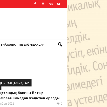
БАЙЛАНЫС
БІЗДІҢ РЕДАКЦИЯ
ҢҒЫ ЖАҢАЛЫҚТАР
т
қстандық боксшы Батыр
мбаев Канадан жеңіспен оралды
тября 2018
0