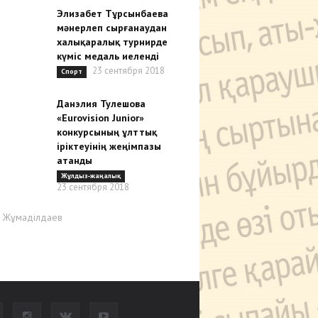
Элизабет Тұрсынбаева
мәнерлеп сырғанаудан
халықаралық турнирде
күміс медаль иеленді
23 сентября 2018
Спорт
Данэлия Тулешова
«Eurovision Junior»
конкурсының ұлттық
іріктеуінің жеңімпазы
атанды
Жұлдыз-жаңалық
23 сентября 2018
р Жұмаділдаев