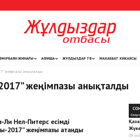
ӨМІРБАЯН ЖИНАҒЫ
АФИША
ЖҰЛДЫЗДАР ТВ
МАХАББАТ ХИКАЯСЫ
Жұлдыздар
7” жеңімпазы анықталды
-2017” жеңімпазы анықталды
отбасы
СО
Спор
-Ли Нел-Питерс есімді
Қаза
Жүке
уы-2017” жеңімпазы атанды
09 ок