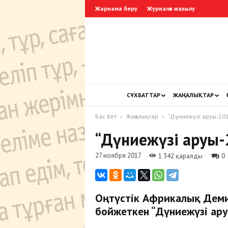
Жарнама беру
Журналға жазылу
СҰХБАТТАР
ЖАҢАЛЫҚТАР
Бас бет
Жаңалықтар
“Дүниежүзі аруы-201
“Дүниежүзі аруы
27 ноября 2017
1 342 қаралды
0
Оңтүстік Африкалық Деми
бойжеткен “Дүниежүзі ар