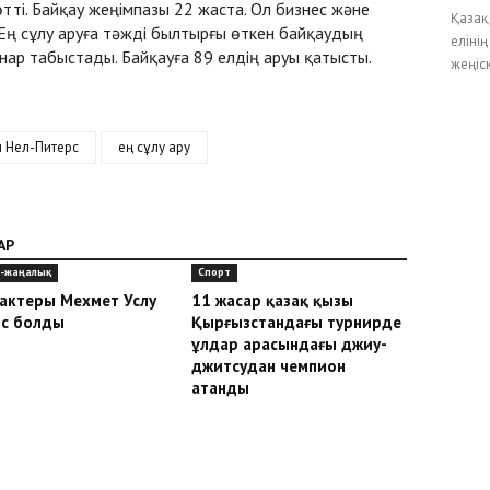
тті. Байқау жеңімпазы 22 жаста. Ол бизнес және
Қазақ
ң сұлу аруға тәжді былтырғы өткен байқаудың
еліні
ар табыстады. Байқауға 89 елдің аруы қатысты.
жеңіск
 Нел-Питерс
ең сұлу ару
АР
-жаңалық
Спорт
 актеры Мехмет Услу
11 жасар қазақ қызы
с болды
Қырғызстандағы турнирде
ұлдар арасындағы джиу-
джитсудан чемпион
атанды