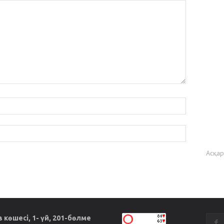
Асқа
көшесі, 1- үй, 201-бөлме