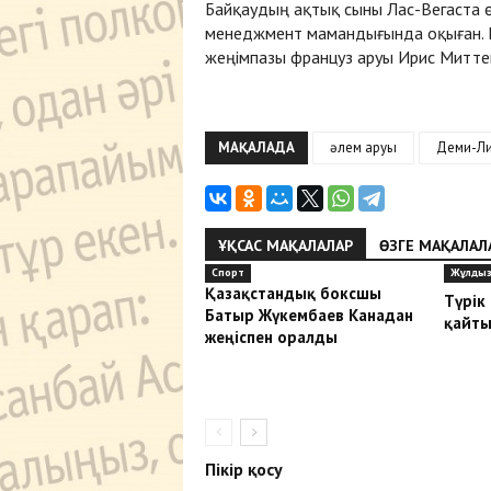
Байқаудың ақтық сыны Лас-Вегаста ө
менеджмент мамандығында оқыған. Е
жеңімпазы француз аруы Ирис Миттен
МАҚАЛАДА
әлем аруы
Деми-Ли
ҰҚСАС МАҚАЛАЛАР
ӨЗГЕ МАҚАЛАЛ
Спорт
Жұлдыз
Қазақстандық боксшы
Түрік
Батыр Жүкембаев Канадан
қайты
жеңіспен оралды
Пікір қосу