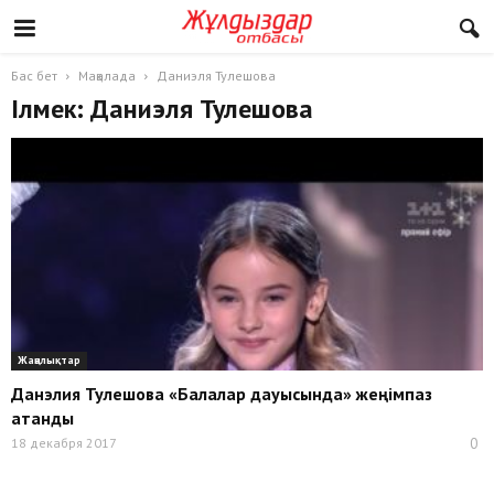
Бас бет
Мақалада
Даниэля Тулешова
Ілмек: Даниэля Тулешова
Жаңалықтар
Данэлия Тулешова «Балалар дауысында» жеңімпаз
атанды
18 декабря 2017
0