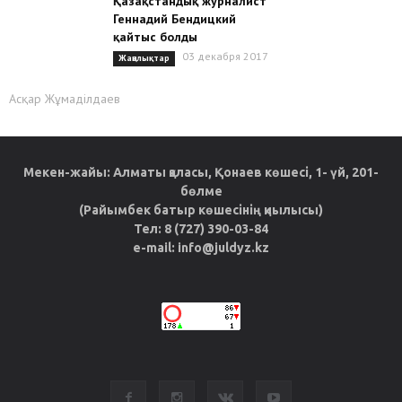
Қазақстандық журналист
Геннадий Бендицкий
қайтыс болды
03 декабря 2017
Жаңалықтар
Асқар Жұмаділдаев
Мекен-жайы: Алматы қаласы, Қонаев көшесі, 1- үй, 201-
бөлме
(Райымбек батыр көшесінің қиылысы)
Тел: 8 (727) 390-03-84
e-mail: info@juldyz.kz