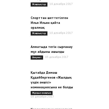
10 декабря 2017
Жаңалықтар
Спорттан шеттетілген
Илья Ильин қайта
оралмақ
10 декабря 2017
Жаңалықтар
Алматыда тегін сырғанау
мұз айдыны ашылды
03 декабря 2017
Әлеумет
Қытайда Димаш
Құдайбергенов «Жылдың
үздік әншісі»
номинациясына ие болды
Жұлдыз-жаңалық
03 декабря 2017