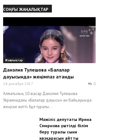
СОҢҒЫ ЖАҢАЛЫҚТАР
Жаңалықтар
Данэлия Тулешова «Балалар
дауысында» жеңімпаз атанды
18 декабря 2017
0
Алматылық 10 жасар Данэлия Тулешова
Украинадағы «Балалар дауысы» ән байқауында
жеңіске жетті. Бұл туралы...
Мәжіліс депутаты Ирина
Смирнова үштілді білім
беру туралы сыни
көзқарасын айтты