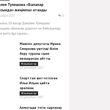
лия Тулешова «Балалар
сында» жеңімпаз атанды
кабря 2017
0
ылық 10 жасар Данэлия Тулешова
надағы «Балалар дауысы» ән байқауында
е жетті. Бұл туралы...
Мәжіліс депутаты Ирина
Смирнова үштілді білім
беру туралы сыни
көзқарасын айтты
Жаңалықтар
10 декабря 2017
Спорттан шеттетілген
Илья Ильин қайта
оралмақ
Жаңалықтар
10 декабря 2017
Алматыда тегін сырғанау