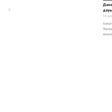
Данэ
дауы
0
18 де
Алмат
Украи
жеңіск