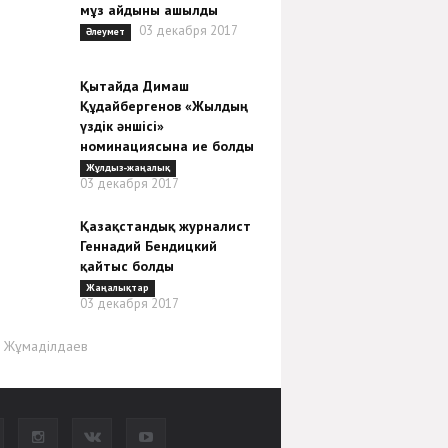
мұз айдыны ашылды
03 декабря 2017
Әлеумет
Қытайда Димаш
Құдайбергенов «Жылдың
үздік әншісі»
номинациясына ие болды
Жұлдыз-жаңалық
03 декабря 2017
Қазақстандық журналист
Геннадий Бендицкий
қайтыс болды
Жаңалықтар
03 декабря 2017
р Жұмаділдаев