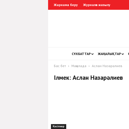
Жарнама беру
Журналға жазылу
СҰХБАТТАР
ЖАҢАЛЫҚТАР
Бас бет
Мақалада
Аслан Назарәлиев
Ілмек: Аслан Назарәлиев
Кәсіпкер