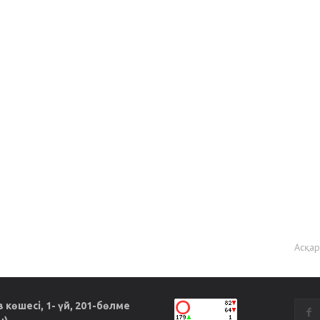
Асқа
көшесі, 1- үй, 201-бөлме