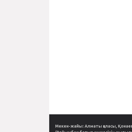
Мекен-жайы: Алматы қаласы, Қонаев 