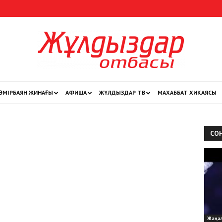
ӨМІРБАЯН ЖИНАҒЫ
АФИША
ЖҰЛДЫЗДАР ТВ
МАХАББАТ ХИКАЯСЫ
Жұлдыздар
СО
отбасы
Жаңа