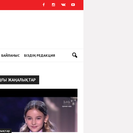
БАЙЛАНЫС
БІЗДІҢ РЕДАКЦИЯ
ҢҒЫ ЖАҢАЛЫҚТАР
лықтар