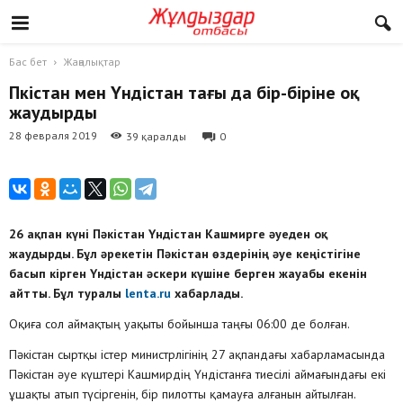
Бас бет
Жаңалықтар
Пәкістан мен Үндістан тағы да бір-біріне оқ
жаудырды
28 февраля 2019
39 қаралды
0
26 ақпан күні Пәкістан Үндістан Кашмирге әуеден оқ
жаудырды. Бұл әрекетін Пәкістан өздерінің әуе кеңістігіне
басып кірген Үндістан әскери күшіне берген жауабы екенін
айтты. Бұл туралы
lenta.ru
хабарлады.
Оқиға сол аймақтың уақыты бойынша таңғы 06:00 де болған.
Пәкістан сыртқы істер министрлігінің 27 ақпандағы хабарламасында
Пәкістан әуе күштері Кашмирдің Үндістанға тиесілі аймағындағы екі
ұшақты атып түсіргенін, бір пилотты қамауға алғанын айтылған.