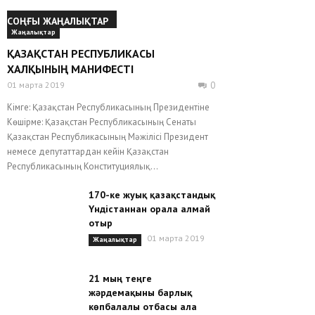
СОҢҒЫ ЖАҢАЛЫҚТАР
Жаңалықтар
ҚАЗАҚСТАН РЕСПУБЛИКАСЫ
ХАЛҚЫНЫҢ МАНИФЕСТІ
01 марта 2019
0
Кімге: Қазақстан Республикасының Президентіне
Көшірме: Қазақстан Республикасының Сенаты
Қазақстан Республикасының Мәжілісі Президент
немесе депутаттардан кейін Қазақстан
Республикасының Конституциялық...
170-ке жуық қазақстандық
Үндістаннан орала алмай
отыр
01 марта 2019
Жаңалықтар
21 мың теңге
жәрдемақыны барлық
көпбалалы отбасы ала