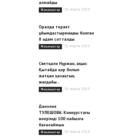
алмайды
01 марта 2019
Жаңалықтар
Оралда теракт
ұйымдастырмақшы болған
8 адам сотталды
01 марта 2019
Жаңалықтар
Светқали Нұржан, ақын:
Қытайда қор болып
жатқан қазақтың
жағдайы...
01 марта 2019
Жаңалықтар
Данэлия
ТУЛЕШОВА: Конкурстағы
өнерімді 100 пайызға
бағалаймын
01 марта 2019
Жаңалықтар