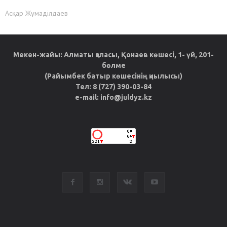
Асқар Жұмаділдаев
Мекен-жайы: Алматы қаласы, Қонаев көшесі, 1- үй, 201-
бөлме
(Райымбек батыр көшесінің қиылысы)
Тел: 8 (727) 390-03-84
e-mail: info@juldyz.kz