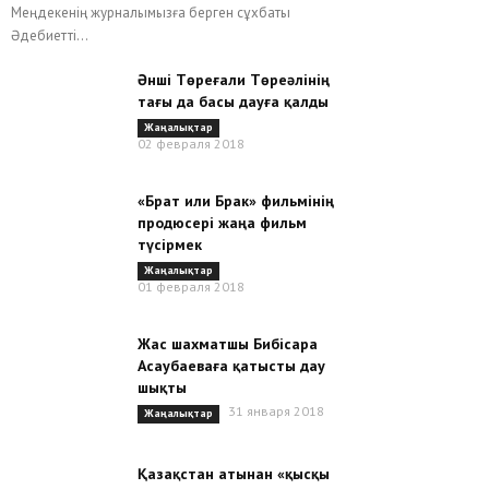
Меңдекенің журналымызға берген сұхбаты
Әдебиетті...
Әнші Төреғали Төреәлінің
тағы да басы дауға қалды
Жаңалықтар
02 февраля 2018
«Брат или Брак» фильмінің
продюсері жаңа фильм
түсірмек
Жаңалықтар
01 февраля 2018
Жас шахматшы Бибісара
Асаубаеваға қатысты дау
шықты
31 января 2018
Жаңалықтар
Қазақстан атынан «қысқы