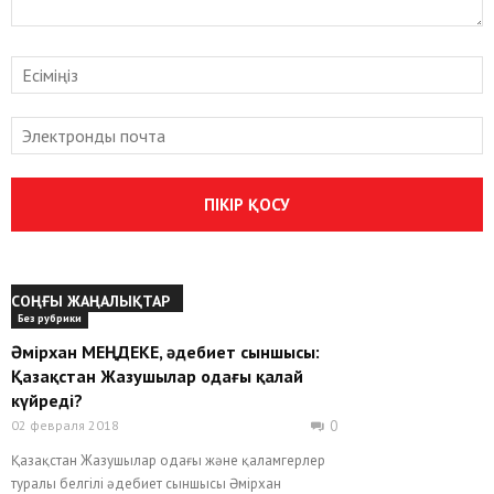
СОҢҒЫ ЖАҢАЛЫҚТАР
Без рубрики
Әмірхан МЕҢДЕКЕ, әдебиет сыншысы:
Қазақстан Жазушылар одағы қалай
күйреді?
02 февраля 2018
0
Қазақстан Жазушылар одағы және қаламгерлер
туралы белгілі әдебиет сыншысы Әмірхан