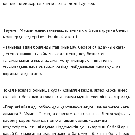
кетпейтіндей жар тапқым келеді.»,-деді Тәуекел.
Тәуекел Мүсілім өзінің танымалдылығының отбасы құруына белгілі
мөлшерде кедергі келтіретін айта кетті.
«Танымал адам болғандықтан қиындау. Себебі ол адамның саған
деген сезімінің шынайы ма, әлде менің шоу бизнестегі
танымалдығыма қызығадыма түсіну қиынырақ. Тіпті, менің
танымалдылығыма қызығып, сезімді пайдаланған қыздарды да
көрдім.»-,деді актер.
Тоқал мәселесі бойынша сұрақ қойылған кезде, актер қарсы емес
екендігін, болашақта тоқал алып қалуы мүмкін екендігін жасырмады.
«Егер екі әйеліңді, отбасыңды қамтамасыз етуге шамаң жетсе неге
алмасқа ?! Мүмкін. Онсызда елімізде халық саны аз. Демографияны
көбейту керек. Алайда, мен бір ғашық болып, жарымды
кездестірсем, екінші адамды іздемейтін де шығармын. Себебі ары
қарай бар мақсатым- жарым және отбасыммен бақытты болу. Бірақ,