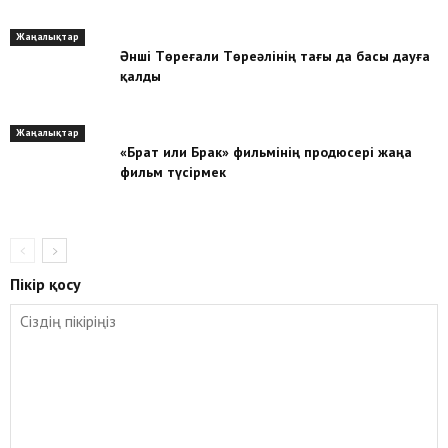
Жаңалықтар
Әнші Төреғали Төреәлінің тағы да басы дауға
қалды
Жаңалықтар
«Брат или Брак» фильмінің продюсері жаңа
фильм түсірмек
Пікір қосу