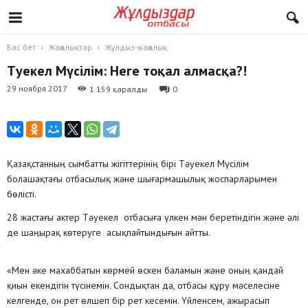
Бас бет
Жаңалықтар
Жұлдыз-жаңалық
Тәуекел Мүсілім: Неге тоқал алмасқа?!
29 ноября 2017
1 159 қаралды
0
Қазақстанның сымбатты жігіттерінің бірі Тәуекел Мүсілім
болашақтағы отбасылық және шығармашылық жоспарларымен
бөлісті.
28 жастағы актер Тәуекел отбасыға үлкен мән беретіндігін және әлі
де шаңырақ көтеруге асықпайтындығын айтты.
«Мен әке махаббатын көрмей өскен баламын және оның қандай
қиын екендігін түсінемін. Сондықтан да, отбасы құру мәселесіне
келгенде, он рет өлшеп бір рет кесемін. Үйленсем, ажырасып