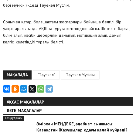
бәрі мүмкін.»-деді Тәуекел Мүслім.
Сонымен қатар, болашақтағы жоспарлары бойынша белгілі бір
уақыт аралығында АҚШ та тұруға кететіндігін айтты. Шетелге барып,
білім алып, кәсіби шеберлігін дамытып, мотивация алып, дамып
келгісі келетіндігі туралы бөлісті.
МАҚАЛАДА
"Тәуекел"
Тәуекел Мүсілім
ҰҚСАС МАҚАЛАЛАР
ӨЗГЕ МАҚАЛАЛАР
Без рубрики
Әмірхан МЕҢДЕКЕ, әдебиет сыншысы:
Қазақстан Жазушылар одағы қалай күйреді?