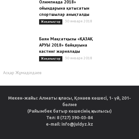
Олимпиада 2018»
ойындарына қатысатын
спортшылар анықталды
30 января 2018
Жаңалықтар
Баян Мақсатқызы «ҚАЗАҚ
АРУЫ 2018» байқауына
кастинг жариялады
30 января 2018
Жаңалықтар
Асқар Жұмаділдаев
Мекен-жайы: Алматы қаласы, Қонаев көшесі, 1- үй, 201-
бөлме
(Райымбек батыр көшесінің қиылысы)
Тел: 8 (727) 390-03-84
e-mail: info@juldyz.kz