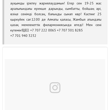
ауқымды іріктеу жариялаудамын! Егер сен 19-25 жас
аралығындағы ерекше дарынды, сымбатты, бойшаң әрі,
өзіңе сенімді болсаң, бағыңды сынап көр! Кастинг 25
қыркүйек сағ.12:00 де Алматы қаласы, Жамбыл атындағы
қазақ мемлекеттік филармониясында өтеді! Мен сені
күтемін!🙌🏻 +7 707 222 0065 +7 707 301 8285
+7 701 940 3232