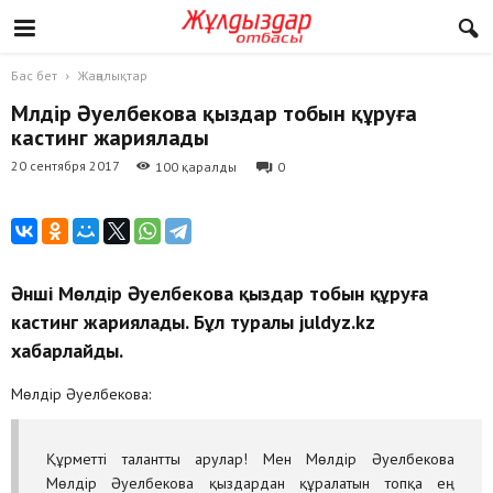
Бас бет
Жаңалықтар
Мөлдір Әуелбекова қыздар тобын құруға
кастинг жариялады
20 сентября 2017
100 қаралды
0
Әнші Мөлдір Әуелбекова қыздар тобын құруға
кастинг жариялады. Бұл туралы juldyz.kz
хабарлайды.
Мөлдір Әуелбекова:
Құрметті талантты арулар! Мен Мөлдір Әуелбекова
Мөлдір Әуелбекова қыздардан құралатын топқа ең