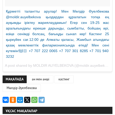
Құрметті талантты арулар! Мен Мөлдір Әуелбекова
@moldir.auyelbekova қыздардан құралатын топқа ең
ауқымды іріктеу жариялаудамын! Егер сен 19-25 жас
аралығындағы ерекше дарынды, сымбатты, бойшаң әрі,
өзіңе сенімді болсаң, бағыңды сынап көр! Кастинг 25
қыркүйек сағ.12:00 де Алматы қаласы, Жамбыл атындағы
қазақ мемлекеттік филармониясында өтеді! Мен сені
күтемін!🙌🏻 +7 707 222 0065 +7 707 301 8285 +7 701 940
3232
A post shared by MOLDIR AUYELBEKOVA (@moldir.auyelbekova) on
МАҚАЛАДА
ән мен әнші
кастинг
Мөлдір Әуелбекова
ҰҚСАС МАҚАЛАЛАР