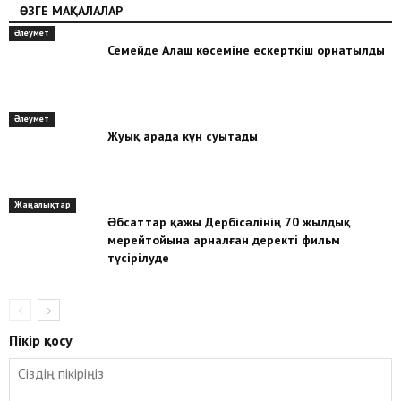
ӨЗГЕ МАҚАЛАЛАР
Әлеумет
Семейде Алаш көсеміне ескерткіш орнатылды
Әлеумет
Жуық арада күн суытады
Жаңалықтар
Əбсаттар қажы Дербісəлінің 70 жылдық
мерейтойына арналған деректі фильм
түсірілуде
Пікір қосу