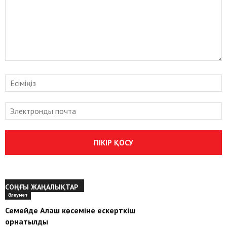
СОҢҒЫ ЖАҢАЛЫҚТАР
Әлеумет
Семейде Алаш көсеміне ескерткіш
орнатылды