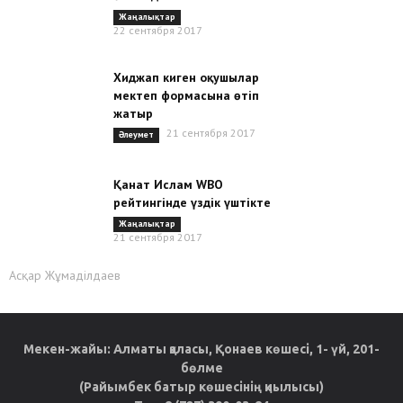
Жаңалықтар
22 сентября 2017
Хиджап киген оқушылар
мектеп формасына өтіп
жатыр
21 сентября 2017
Әлеумет
Қанат Ислам WBO
рейтингінде үздік үштікте
Жаңалықтар
21 сентября 2017
Асқар Жұмаділдаев
Мекен-жайы: Алматы қаласы, Қонаев көшесі, 1- үй, 201-
бөлме
(Райымбек батыр көшесінің қиылысы)