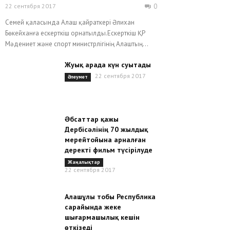
22 сентября 2017
0
Семей қаласында Алаш қайраткері Әлихан
Бөкейханға ескерткіш орнатылды.Ескерткіш ҚР
Мәдениет және спорт министрлігінің Алаштың...
Жуық арада күн суытады
22 сентября 2017
Әлеумет
Əбсаттар қажы
Дербісəлінің 70 жылдық
мерейтойына арналған
деректі фильм түсірілуде
Жаңалықтар
22 сентября 2017
Алашұлы тобы Республика
сарайында жеке
шығармашылық кешін
өткізеді