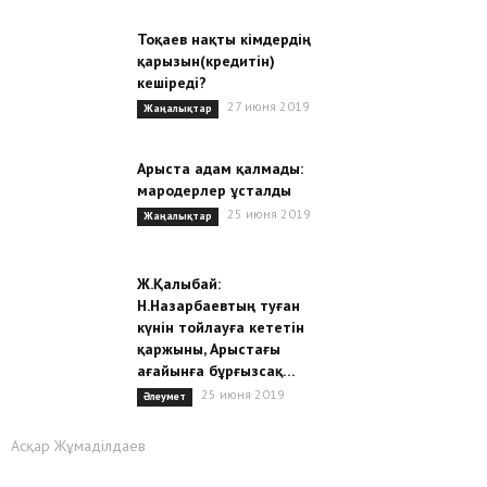
Тоқаев нақты кімдердің
қарызын(кредитін)
кешіреді?
27 июня 2019
Жаңалықтар
Арыста адам қалмады:
мародерлер ұсталды
25 июня 2019
Жаңалықтар
Ж.Қалыбай:
Н.Назарбаевтың туған
күнін тойлауға кететін
қаржыны, Арыстағы
ағайынға бұрғызсақ…
25 июня 2019
Әлеумет
Асқар Жұмаділдаев