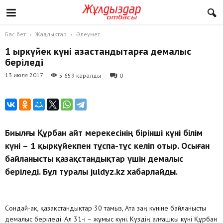
Бас бет
Жаңалықтар
Әлеумет
1 қыркүйек күні қазақстандықтарға демалыс
беріледі
13 июля 2017
5 659 қаралды
0
Биылғы Құрбан айт мерекесінің бірінші күні білім
күні – 1 қыркүйекпен тұспа-тұс келіп отыр. Осыған
байланысты қазақстандықтар үшін демалыс
беріледі. Бұл туралы juldyz.kz хабарлайды.
Сондай-ақ, қазақстандықтар 30 тамыз, Ата заң күніне байланысты
демалыс беріледі. Ал 31-і – жұмыс күні. Күздің алғашқы күні Құрбан