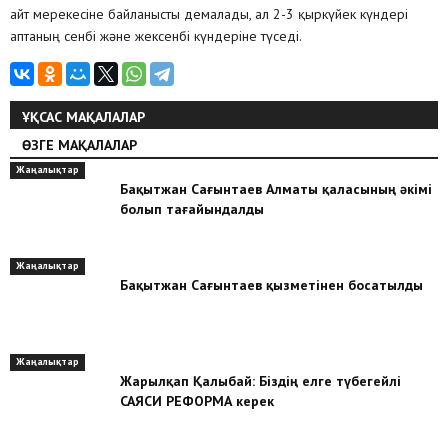
айт мерекесіне байланысты демалады, ал 2-3 қыркүйек күндері
аптаның сенбі және жексенбі күндеріне түседі.
ҰҚСАС МАҚАЛАЛАР
ӨЗГЕ МАҚАЛАЛАР
Жаңалықтар
Бақытжан Сағынтаев Алматы қаласының әкімі
болып тағайындалды
Жаңалықтар
Бақытжан Сағынтаев қызметінен босатылды
Жаңалықтар
Жарылқап Қалыбай: Біздің елге түбегейлі
САЯСИ РЕФОРМА керек