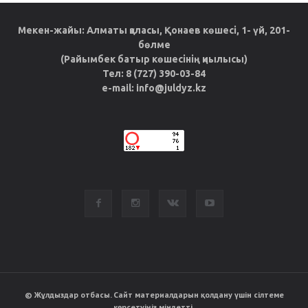
Мекен-жайы: Алматы қаласы, Қонаев көшесі, 1- үй, 201-
бөлме
(Райымбек батыр көшесінің қиылысы)
Тел: 8 (727) 390-03-84
e-mail: info@juldyz.kz
© Жұлдыздар отбасы. Сайт материалдарын қолдану үшін сілтеме
көрсетуіңіз міндетті.