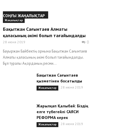
СОҢҒЫ ЖАҢАЛЫҚТАР
Жаңалықтар
Бақытжан Сағынтаев Алматы
қаласының әкімі болып тағайындалды
28 июня 2019
0
Бауыржан Байбектің орнына Бақытжан Сағынтаев
Алматы қаласының әкімі болып тағайындалды.
Бұл туралы Ақорданың ресми...
Бақытжан Сағынтаев
қызметінен босатылды
28 июня 2019
Жаңалықтар
Жарылқап Қалыбай: Біздің
елге түбегейлі САЯСИ
РЕФОРМА керек
28 июня 2019
Жаңалықтар