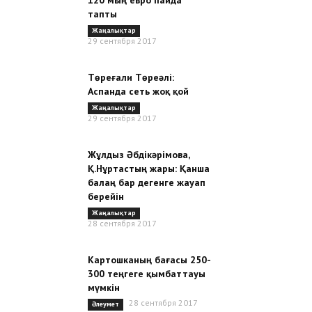
120 мың евро пайда
тапты
Жаңалықтар
29 сентября 2017
Төреғали Төреәлі:
Аспанда сеть жоқ қой
Жаңалықтар
29 сентября 2017
Жұлдыз Әбдікәрімова,
Қ.Нұртастың жары: Қанша
балаң бар дегенге жауап
берейін
Жаңалықтар
28 сентября 2017
Картошканың бағасы 250-
300 теңгеге қымбаттауы
мүмкін
28 сентября 2017
Әлеумет