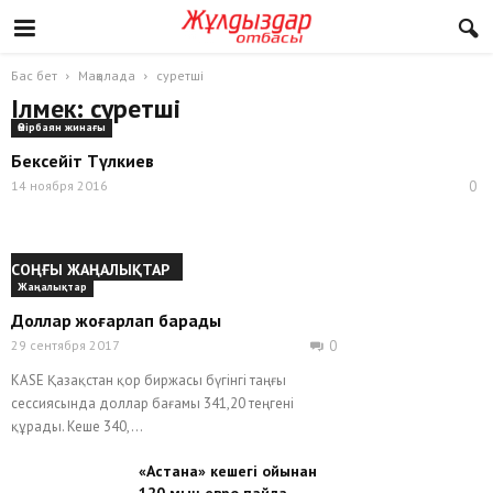
Бас бет
Мақалада
суретші
Ілмек: суретші
Өмірбаян жинағы
Бексейіт Түлкиев
14 ноября 2016
0
СОҢҒЫ ЖАҢАЛЫҚТАР
Жаңалықтар
Доллар жоғарлап барады
29 сентября 2017
0
KASE Қазақстан қор биржасы бүгінгі таңғы
сессиясында доллар бағамы 341,20 теңгені
құрады. Кеше 340,...
«Астана» кешегі ойынан