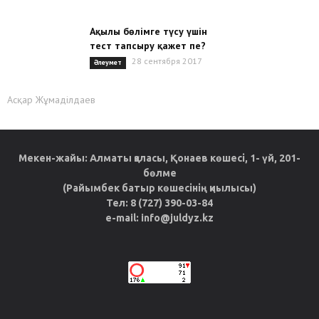
Ақылы бөлімге түсу үшін
тест тапсыру қажет пе?
28 сентября 2017
Әлеумет
Асқар Жұмаділдаев
Мекен-жайы: Алматы қаласы, Қонаев көшесі, 1- үй, 201-
бөлме
(Райымбек батыр көшесінің қиылысы)
Тел: 8 (727) 390-03-84
e-mail: info@juldyz.kz