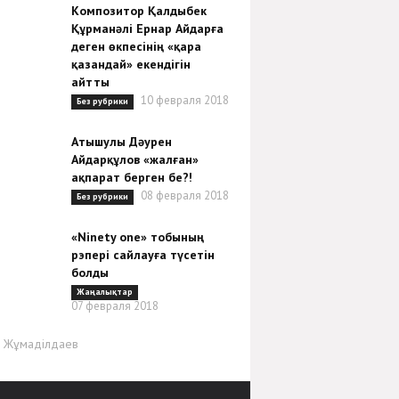
Композитор Қалдыбек
Құрманәлі Ернар Айдарға
деген өкпесінің «қара
қазандай» екендігін
айтты
10 февраля 2018
Без рубрики
Атышулы Дәурен
Айдарқұлов «жалған»
ақпарат берген бе?!
08 февраля 2018
Без рубрики
«Ninety one» тобының
рэпері сайлауға түсетін
болды
Жаңалықтар
07 февраля 2018
р Жұмаділдаев