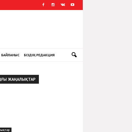
БАЙЛАНЫС
БІЗДІҢ РЕДАКЦИЯ
ҢҒЫ ЖАҢАЛЫҚТАР
лықтар