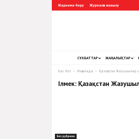
Жарнама беру
Журналға жазылу
СҰХБАТТАР
ЖАҢАЛЫҚТАР
Бас бет
Мақалада
Қазақстан Жазушылар 
Ілмек: Қазақстан Жазушы
Без рубрики