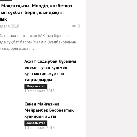
 Мақсатқызы: Мөлдір, көзбе-көз
ып сұхбат беріп, шындықты
йық
враля 2018
0
Мақсатқызы отандық БАҚ-тың біріне өзі
да сұқбат берген Мөлдір Әуелбекованың
н сөздерін жоққа...
Асхат Садырбай бұрынғы
енесін туған күнімен
құттықтап, жұртты
таңғалдырды
Жаңалықтар
10 февраля 2018
Сәкен Майғазиев
Мейрамбек Бесбаевтың
құпиясын ашты
Жаңалықтар
10 февраля 2018