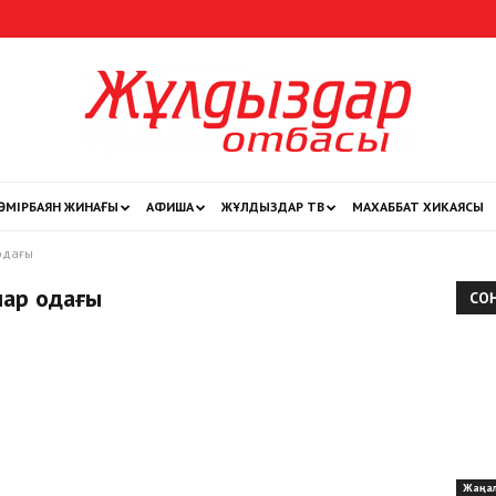
ӨМІРБАЯН ЖИНАҒЫ
АФИША
ЖҰЛДЫЗДАР ТВ
МАХАББАТ ХИКАЯСЫ
Жұлдыздар
одағы
лар одағы
СО
отбасы
Жаңа