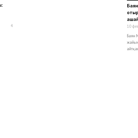
ы:
Баян
отыр
аша
4
10 фе
Баян 
жайын
айтқа