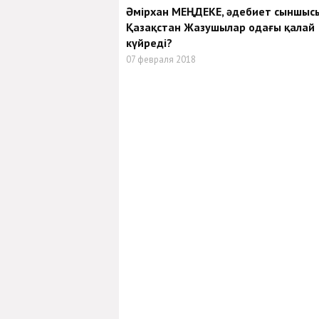
Әмірхан МЕҢДЕКЕ, әдебиет сыншыс
Қазақстан Жазушылар одағы қалай
күйреді?
07 февраля 2018