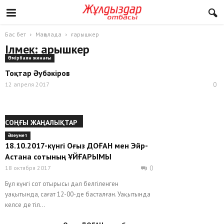
Бас бет
Мақалада
ғарышкер
Ілмек: ғарышкер
Өмірбаян жинағы
Тоқтар Әубәкіров
12 апреля 2017
0
СОҢҒЫ ЖАҢАЛЫҚТАР
Әлеумет
18.10.2017-күнгі Оғыз ДОҒАН мен Эйр-
Астана сотының ҰЙҒАРЫМЫ
18 октября 2017
0
Бұл күнгі сот отырысы дәл белгіленген
уақытында, сағат 12-00-де басталған. Уақытында
келсе де тіл...