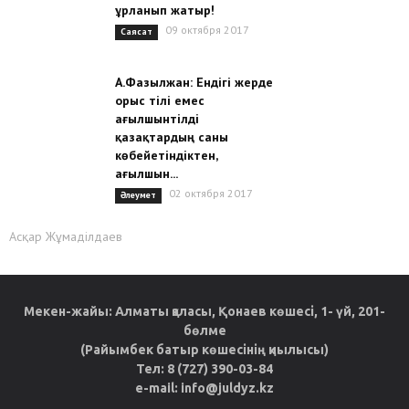
ұрланып жатыр!
09 октября 2017
Саясат
А.Фазылжан: Ендігі жерде
орыс тілі емес
ағылшынтілді
қазақтардың саны
көбейетіндіктен,
ағылшын...
02 октября 2017
Әлеумет
Асқар Жұмаділдаев
Мекен-жайы: Алматы қаласы, Қонаев көшесі, 1- үй, 201-
бөлме
(Райымбек батыр көшесінің қиылысы)
Тел: 8 (727) 390-03-84
e-mail: info@juldyz.kz