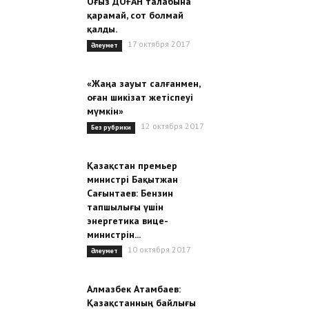
Оғыз ДОҒАН талабына
қарамай, сот болмай
қалды.
17 октября 2017
Әлеумет
«Жаңа зауыт салғанмен,
оған шикізат жетіспеуі
мүмкін»
12 октября 2017
Без рубрики
Қазақстан премьер
министрі Бақытжан
Сағынтаев: Бензин
тапшылығы үшін
энергетика вице-
министрін...
10 октября 2017
Әлеумет
Алмазбек Атамбаев:
Қазақстанның байлығы